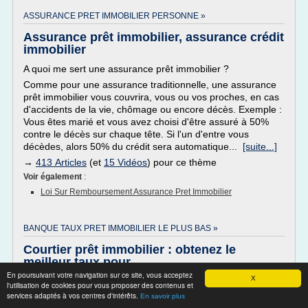
ASSURANCE PRET IMMOBILIER PERSONNE »
Assurance prêt immobilier, assurance crédit
immobilier
A quoi me sert une assurance prêt immobilier ?
Comme pour une assurance traditionnelle, une assurance
prêt immobilier vous couvrira, vous ou vos proches, en cas
d'accidents de la vie, chômage ou encore décès. Exemple :
Vous êtes marié et vous avez choisi d'être assuré à 50%
contre le décès sur chaque tête. Si l'un d'entre vous
décèdes, alors 50% du crédit sera automatique...
[suite...]
→
413 Articles
(et
15 Vidéos
) pour ce thème
Voir également
:
Loi Sur Remboursement Assurance Pret Immobilier
BANQUE TAUX PRET IMMOBILIER LE PLUS BAS »
Courtier prêt immobilier : obtenez le
meilleur taux pour ...
En poursuivant votre navigation sur ce site, vous acceptez
X
Demande de prêt
l'utilisation de cookies pour vous proposer des contenus et
services adaptés à vos centres d'intérêts.
Demande en ligne express
En savoir plus