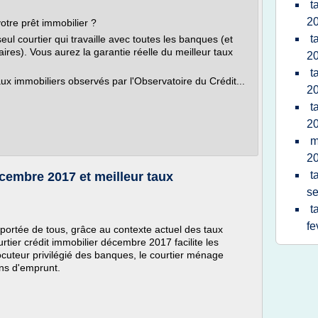
t
2
otre prêt immobilier ?
t
ul courtier qui travaille avec toutes les banques (et
res). Vous aurez la garantie réelle du meilleur taux
2
t
ux immobiliers observés par l'Observatoire du Crédit...
2
t
2
m
2
t
écembre 2017 et meilleur taux
s
t
fe
 portée de tous, grâce au contexte actuel des taux
tier crédit immobilier décembre 2017 facilite les
uteur privilégié des banques, le courtier ménage
ons d'emprunt.