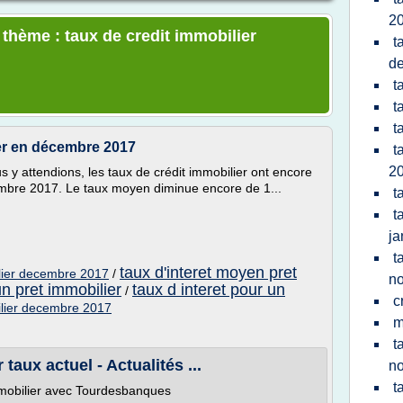
2
 thème : taux de credit immobilier
t
d
t
t
t
ier en décembre 2017
t
2
 attendions, les taux de crédit immobilier ont encore
mbre 2017. Le taux moyen diminue encore de 1...
t
t
ja
t
taux d'interet moyen pret
lier decembre 2017
/
n
un pret immobilier
taux d interet pour un
/
c
ilier decembre 2017
m
t
 taux actuel - Actualités ...
n
t
immobilier avec Tourdesbanques