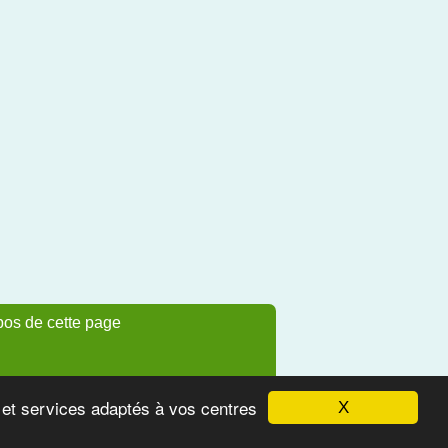
pos de cette page
s et services adaptés à vos centres
X