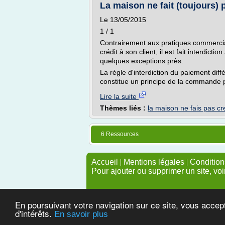
La maison ne fait (toujours) 
Le 13/05/2015
1 / 1
Contrairement aux pratiques commercial
crédit à son client, il est fait interdicti
quelques exceptions près.
La règle d'interdiction du paiement dif
constitue un principe de la commande p
Lire la suite
Thèmes liés :
la maison ne fais pas cr
6 Ressources
Accueil
|
Mentions légales
|
Conditions
Pour ajouter ou supprimer un site, voi
En poursuivant votre navigation sur ce site, vous accep
d'intérêts.
En savoir plus