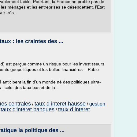
yablement faible. Pourtant, la France ne profite pas de
 : les ménages et les entreprises se désendettent, l'Etat
er très...
taux : les craintes des ...
Fed) est perçue comme un risque pour les investisseurs
ts géopolitiques et les bulles financières. - Pablo
M anticipent la fin d'un monde né des politiques ultra-
celui des taux bas et de la...
ues centrales
taux d interet hausse
gestion
/
/
taux d'interet banques
taux d interet
/
/
tique la politique des ...