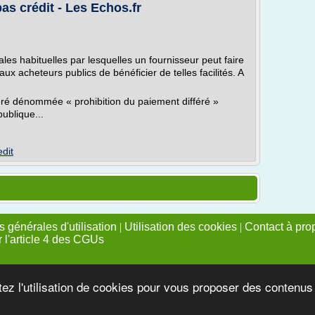
pas crédit - Les Echos.fr
es habituelles par lesquelles un fournisseur peut faire
on aux acheteurs publics de bénéficier de telles facilités. A
féré dénommée « prohibition du paiement différé »
ublique...
edit
 générales d'utilisation
|
Utilisation des cookies
|
Contact à pro
r l'article 4 des CGUs
tez l'utilisation de cookies pour vous proposer des contenu