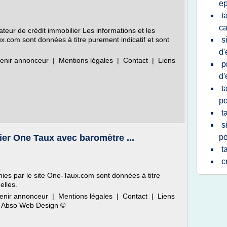
e
t
ca
eur de crédit immobilier Les informations et les
ux.com sont données à titre purement indicatif et sont
s
d'
enir annonceur | Mentions légales | Contact | Liens
p
d'
t
po
t
s
ier One Taux avec baromètre ...
po
t
c
rnies par le site One-Taux.com sont données à titre
elles.
enir annonceur | Mentions légales | Contact | Liens
ar Abso Web Design ©