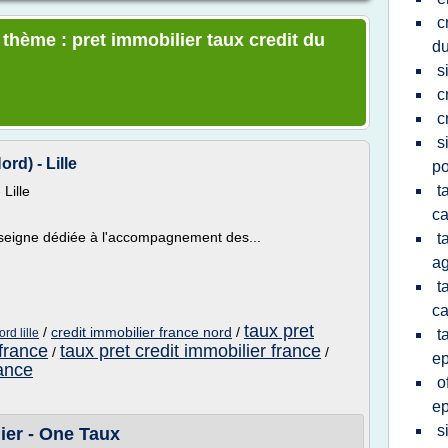
c
 thème : pret immobilier taux credit du
du
s
c
c
s
rd) - Lille
po
t
Lille
ca
nseigne dédiée à l'accompagnement des...
t
ag
t
ca
taux pret
/
credit immobilier france nord
/
rd lille
t
 france
taux pret credit immobilier france
/
/
e
rance
o
e
s
ier - One Taux