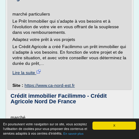
marché particuliers
Le Prêt Immobilier qui s'adapte à vos besoins et à
l'évolution de votre vie en vous offrant de la souplesse
dans vos remboursements.
Adaptez votre prêt à vos projets
Le Crédit Agricole a créé Facilimmo un prêt immobilier qui
s'adapte à vos besoins. En fonction de votre projet et de
votre situation, et avec votre conseiller vous déterminez la
durée du prêt,...
Lire la suite
Site :
https://www.ca-nord-est.fr
Crédit immobilier Facilimmo - Crédit
Agricole Nord De France
marché
En poursuivant votre navigation sur ce site, vous acceptez
Le Prêt Immobilier qui s'adapte à vos besoins et à
X
l'utilisation de cookies pour vous proposer des contenus et
l'évolution de votre vie en vous offrant de la souplesse dans
services adaptés à vos centres d'intérêts.
En savoir plus
vos remboursements.