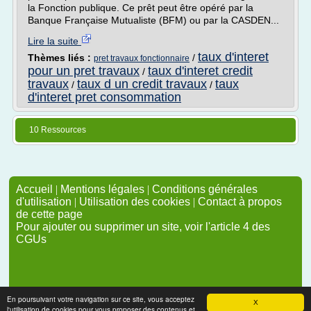
la Fonction publique. Ce prêt peut être opéré par la
Banque Française Mutualiste (BFM) ou par la CASDEN...
Lire la suite
taux d'interet
Thèmes liés :
/
pret travaux fonctionnaire
pour un pret travaux
taux d'interet credit
/
travaux
taux d un credit travaux
taux
/
/
d'interet pret consommation
10 Ressources
Accueil
|
Mentions légales
|
Conditions générales
d'utilisation
|
Utilisation des cookies
|
Contact à propos
de cette page
Pour ajouter ou supprimer un site, voir l'article 4 des
CGUs
En poursuivant votre navigation sur ce site, vous acceptez
X
l'utilisation de cookies pour vous proposer des contenus et