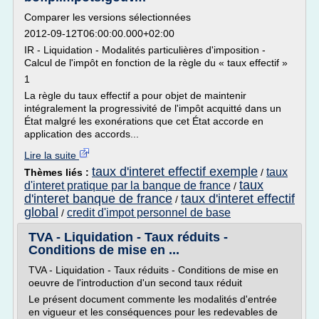
Comparer les versions sélectionnées
2012-09-12T06:00:00.000+02:00
IR - Liquidation - Modalités particulières d'imposition -
Calcul de l'impôt en fonction de la règle du « taux effectif »
1
La règle du taux effectif a pour objet de maintenir
intégralement la progressivité de l'impôt acquitté dans un
État malgré les exonérations que cet État accorde en
application des accords...
Lire la suite
taux d'interet effectif exemple
taux
Thèmes liés :
/
taux
d'interet pratique par la banque de france
/
d'interet banque de france
taux d'interet effectif
/
global
credit d'impot personnel de base
/
TVA - Liquidation - Taux réduits -
Conditions de mise en ...
TVA - Liquidation - Taux réduits - Conditions de mise en
oeuvre de l'introduction d'un second taux réduit
Le présent document commente les modalités d'entrée
en vigueur et les conséquences pour les redevables de