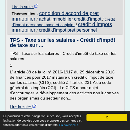
Lire la suite
condition d'accord de pret
Thèmes liés :
immobilier
achat immobilier credit d'impot
/
/
credit
credit d impots
d'impot personnel base et conjoint
/
immobilier
credit d'impot pret personnel
/
TPS - Taxe sur les salaires - Crédit d'impôt
de taxe sur ...
TPS - Taxe sur les salaires - Crédit d'impôt de taxe sur les
salaires
1
L' article 88 de la loi n° 2016-1917 du 29 décembre 2016
de finances pour 2017 instaure un crédit d'impôt de taxe
sur les salaires (CITS), codifié à l' article 231 A du code
général des impôts (CGI) . Le CITS a pour objet
d'encourager le développement des activités non lucratives
des organismes du secteur non...
Lire la suite
Thèmes liés :
credit d'impot personnel de base 2016
/
En poursuivant votre navigation sur ce site, vous acceptez
X
credit d'impot personnel de base
/
credit d'impot
l'utilisation de cookies pour vous proposer des contenus et
credit d'impot personnel
taux du
personnel 2016
/
/
services adaptés à vos centres d'intérêts.
En savoir plus
credit d'impot 2016