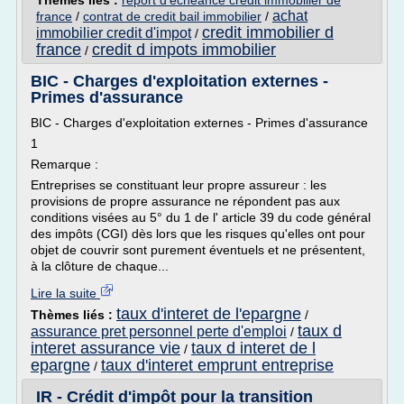
Thèmes liés :
report d'echeance credit immobilier de
achat
france
/
contrat de credit bail immobilier
/
credit immobilier d
immobilier credit d'impot
/
france
credit d impots immobilier
/
BIC - Charges d'exploitation externes -
Primes d'assurance
BIC - Charges d'exploitation externes - Primes d'assurance
1
Remarque :
Entreprises se constituant leur propre assureur : les
provisions de propre assurance ne répondent pas aux
conditions visées au 5° du 1 de l' article 39 du code général
des impôts (CGI) dès lors que les risques qu'elles ont pour
objet de couvrir sont purement éventuels et ne présentent,
à la clôture de chaque...
Lire la suite
taux d'interet de l'epargne
Thèmes liés :
/
taux d
assurance pret personnel perte d'emploi
/
interet assurance vie
taux d interet de l
/
epargne
taux d'interet emprunt entreprise
/
IR - Crédit d'impôt pour la transition