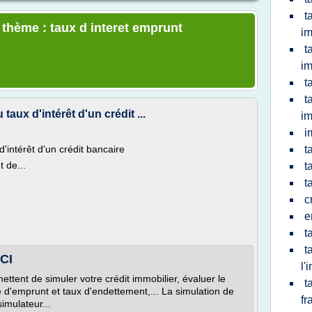
t
 thème : taux d interet emprunt
im
t
im
t
t
ux d'intérêt d'un crédit ...
im
i
intérêt d'un crédit bancaire
t
 de...
t
t
c
e
t
t
SCI
l'
ettent de simuler votre crédit immobilier, évaluer le
t
é d'emprunt et taux d'endettement,... La simulation de
fr
imulateur...