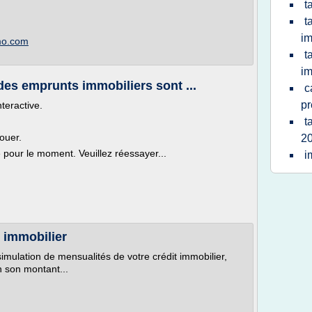
t
t
im
mmo.com
t
im
des emprunts immobiliers sont ...
c
pr
nteractive.
t
ouer.
20
e pour le moment. Veuillez réessayer...
i
t immobilier
simulation de mensualités de votre crédit immobilier,
 son montant...