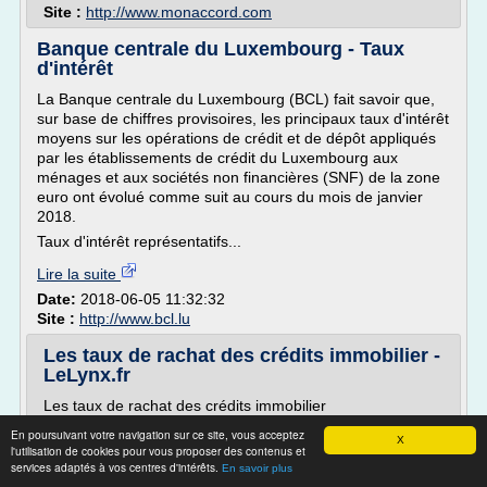
Site :
http://www.monaccord.com
Banque centrale du Luxembourg - Taux
d'intérêt
La Banque centrale du Luxembourg (BCL) fait savoir que,
sur base de chiffres provisoires, les principaux taux d'intérêt
moyens sur les opérations de crédit et de dépôt appliqués
par les établissements de crédit du Luxembourg aux
ménages et aux sociétés non financières (SNF) de la zone
euro ont évolué comme suit au cours du mois de janvier
2018.
Taux d'intérêt représentatifs...
Lire la suite
Date:
2018-06-05 11:32:32
Site :
http://www.bcl.lu
Les taux de rachat des crédits immobilier -
LeLynx.fr
Les taux de rachat des crédits immobilier
Damien Pivot o Mis à jour le 07.07.16
En poursuivant votre navigation sur ce site, vous acceptez
X
l'utilisation de cookies pour vous proposer des contenus et
Financer son projet immobilier à un taux intéressant est
services adaptés à vos centres d'intérêts.
En savoir plus
un avantage pour qui a souscrit un prêt immobilier. Si le