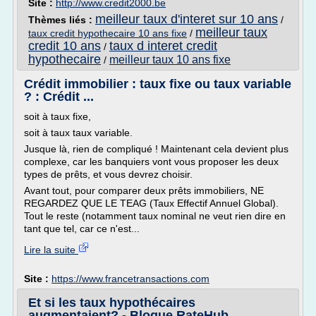
Site :
http://www.credit2000.be
meilleur taux d'interet sur 10 ans
Thèmes liés :
/
meilleur taux
taux credit hypothecaire 10 ans fixe
/
credit 10 ans
taux d interet credit
/
hypothecaire
meilleur taux 10 ans fixe
/
Crédit immobilier : taux fixe ou taux variable
? : Crédit ...
soit à taux fixe,
soit à taux taux variable.
Jusque là, rien de compliqué ! Maintenant cela devient plus
complexe, car les banquiers vont vous proposer les deux
types de prêts, et vous devrez choisir.
Avant tout, pour comparer deux prêts immobiliers, NE
REGARDEZ QUE LE TEAG (Taux Effectif Annuel Global).
Tout le reste (notamment taux nominal ne veut rien dire en
tant que tel, car ce n'est...
Lire la suite
Site :
https://www.francetransactions.com
Et si les taux hypothécaires
augmentaient? - Blogue RateHub