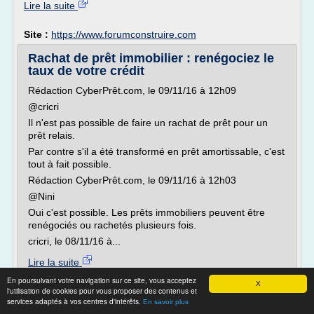
Lire la suite
Site :
https://www.forumconstruire.com
Rachat de prêt immobilier : renégociez le
taux de votre crédit
Rédaction CyberPrêt.com, le 09/11/16 à 12h09
@cricri
Il n'est pas possible de faire un rachat de prêt pour un
prêt relais.
Par contre s'il a été transformé en prêt amortissable, c'est
tout à fait possible.
Rédaction CyberPrêt.com, le 09/11/16 à 12h03
@Nini
Oui c'est possible. Les prêts immobiliers peuvent être
renégociés ou rachetés plusieurs fois.
cricri, le 08/11/16 à...
Lire la suite
Date:
2017-08-18 13:51:59
En poursuivant votre navigation sur ce site, vous acceptez
X
l'utilisation de cookies pour vous proposer des contenus et
Site :
cyberpret.com
services adaptés à vos centres d'intérêts.
En savoir plus