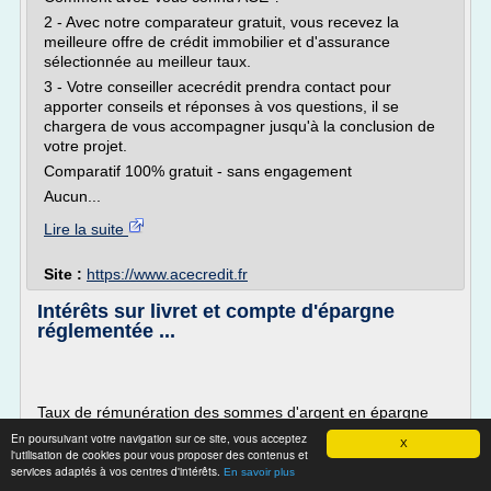
2 - Avec notre comparateur gratuit, vous recevez la
meilleure offre de crédit immobilier et d'assurance
sélectionnée au meilleur taux.
3 - Votre conseiller acecrédit prendra contact pour
apporter conseils et réponses à vos questions, il se
chargera de vous accompagner jusqu'à la conclusion de
votre projet.
Comparatif 100% gratuit - sans engagement
Aucun...
Lire la suite
Site :
https://www.acecredit.fr
Intérêts sur livret et compte d'épargne
réglementée ...
Taux de rémunération des sommes d'argent en épargne
sur Livret A, LEP, LDD, CEL, PEL.
En poursuivant votre navigation sur ce site, vous acceptez
X
l'utilisation de cookies pour vous proposer des contenus et
Les taux d'intérêts de l'épargne réglementée évoluent "en
services adaptés à vos centres d'intérêts.
En savoir plus
principe" deux fois par an, en janvier et en juillet. En janvier