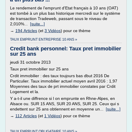
Le rendement de l'emprunt d'Etat français à 10 ans (OAT)
est tombé à un plus bas historique mercredi sur le système
de transaction Tradeweb, passant sous le niveau de
2,010%...
[suite...]
→
194 Articles
(et
3 Vidéos
) pour ce thème
TAUX EMPRUNT ENTREPRISE 10 ANS »
Credit bank personnel: Taux pret immobilier
sur 25 ans
jeudi 31 octobre 2013
Taux pret immobilier sur 25 ans
Crdit immobilier : des taux toujours bas dbut 2016 De
Particulier. Taux immobilier actuel moyen avril 2016 : 1,97
Moyennes des taux de prt immobilier constates par Crdit
Logement et la.
Y a-t-il une diffrence si l on emprunte en Rhne-Alpes, en
Alsace ou. SUR 15 ANS, SUR 20 ANS, SUR 25. Ceux qui s
endettent sur 25 ans obtiennent en moyenne un...
[suite...]
→
112 Articles
(et
1 Vidéos
) pour ce thème
TAUX EMPRUNT OBLIGATAIRE 10 ANS »