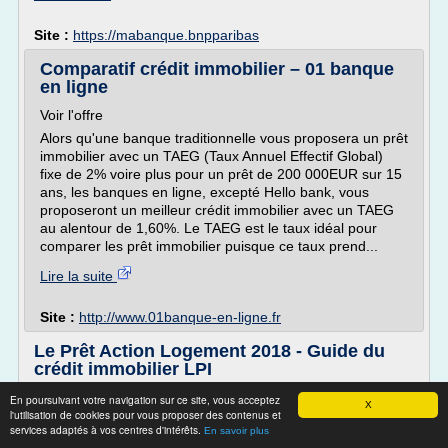
Site :
https://mabanque.bnpparibas
Comparatif crédit immobilier – 01 banque
en ligne
Voir l'offre
Alors qu'une banque traditionnelle vous proposera un prêt
immobilier avec un TAEG (Taux Annuel Effectif Global)
fixe de 2% voire plus pour un prêt de 200 000EUR sur 15
ans, les banques en ligne, excepté Hello bank, vous
proposeront un meilleur crédit immobilier avec un TAEG
au alentour de 1,60%. Le TAEG est le taux idéal pour
comparer les prêt immobilier puisque ce taux prend...
Lire la suite
Site :
http://www.01banque-en-ligne.fr
Le Prêt Action Logement 2018 - Guide du
crédit immobilier LPI
6- Nos conseils
En poursuivant votre navigation sur ce site, vous acceptez
X
l'utilisation de cookies pour vous proposer des contenus et
1- Le Prêt Action Logement en bref
services adaptés à vos centres d'intérêts.
En savoir plus
Le crédit Action Logement est réservé aux employés du