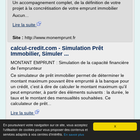
Un accompagnement complet, de la définition de votre
projet à la concrétisation de votre emprunt immobilier
Aucun...
Lire la suite
Site :
http://www.monemprunt.fr
calcul-credit.com - Simulation Prêt
Immobilier, Simuler ...
MONTANT EMPRUNT : Simulation de la capacité financière
de l'emprunteur
Ce simulateur de prêt immobilier permet de déterminer le
montant maximum pouvant être emprunté à la banque pour
un crédit, c'est à dire de calculer le montant maximum qu'il
peut emprunter, à partir des éléments suivants : la durée, le
taux et le montant des mensualités souhaitées. Ce
calculateur de prêt...
Lire la suite
En poursuivant votre navigation sur ce site, vous acceptez
Site :
http://www.calcul-credit.com
X
l'utilisation de cookies pour vous proposer des contenus et
services adaptés à vos centres d'intérêts.
En savoir plus
Que faut-il savoir sur l’emprunt