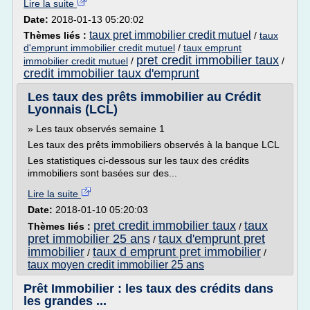
Lire la suite
Date:
2018-01-13 05:20:02
taux pret immobilier credit mutuel
Thèmes liés :
/
taux
d'emprunt immobilier credit mutuel
/
taux emprunt
pret credit immobilier taux
immobilier credit mutuel
/
/
credit immobilier taux d'emprunt
Les taux des prêts immobilier au Crédit
Lyonnais (LCL)
» Les taux observés semaine 1
Les taux des prêts immobiliers observés à la banque LCL
Les statistiques ci-dessous sur les taux des crédits
immobiliers sont basées sur des...
Lire la suite
Date:
2018-01-10 05:20:03
pret credit immobilier taux
taux
Thèmes liés :
/
pret immobilier 25 ans
taux d'emprunt pret
/
immobilier
taux d emprunt pret immobilier
/
/
taux moyen credit immobilier 25 ans
Prêt Immobilier : les taux des crédits dans
les grandes ...