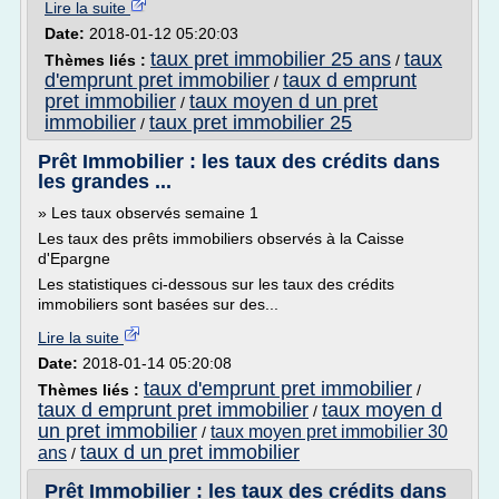
Lire la suite
Date:
2018-01-12 05:20:03
taux pret immobilier 25 ans
taux
Thèmes liés :
/
d'emprunt pret immobilier
taux d emprunt
/
pret immobilier
taux moyen d un pret
/
immobilier
taux pret immobilier 25
/
Prêt Immobilier : les taux des crédits dans
les grandes ...
» Les taux observés semaine 1
Les taux des prêts immobiliers observés à la Caisse
d'Epargne
Les statistiques ci-dessous sur les taux des crédits
immobiliers sont basées sur des...
Lire la suite
Date:
2018-01-14 05:20:08
taux d'emprunt pret immobilier
Thèmes liés :
/
taux d emprunt pret immobilier
taux moyen d
/
un pret immobilier
taux moyen pret immobilier 30
/
taux d un pret immobilier
ans
/
Prêt Immobilier : les taux des crédits dans