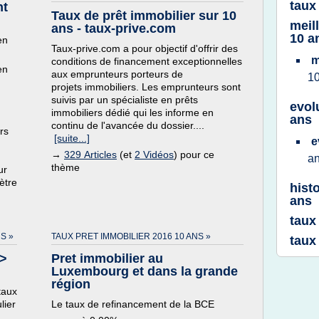
taux
nt
Taux de prêt immobilier sur 10
meil
ans - taux-prive.com
10 a
en
Taux-prive.com a pour objectif d'offrir des
m
conditions de financement exceptionnelles
en
aux emprunteurs porteurs de
1
projets immobiliers. Les emprunteurs sont
suivis par un spécialiste en prêts
evol
immobiliers dédié qui les informe en
ans
continu de l'avancée du dossier....
rs
[suite...]
e
→
329 Articles
(et
2 Vidéos
) pour ce
a
thème
ur
ètre
hist
ans
taux
S »
TAUX PRET IMMOBILIER 2016 10 ANS »
taux
 >
Pret immobilier au
Luxembourg et dans la grande
région
taux
lier
Le taux de refinancement de la BCE