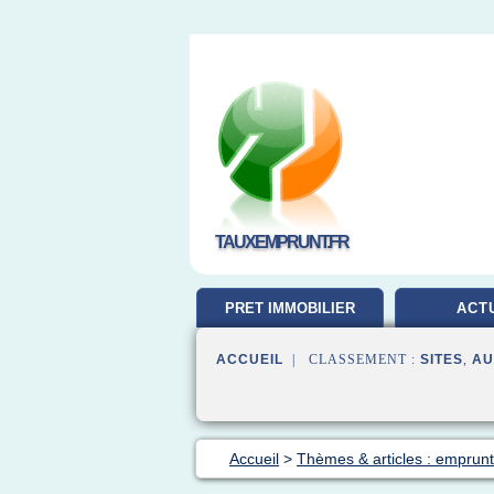
TAUXEMPRUNT.FR
PRET IMMOBILIER
ACT
ACCUEIL
| CLASSEMENT :
SITES
,
AU
Accueil
>
Thèmes & articles : emprunt