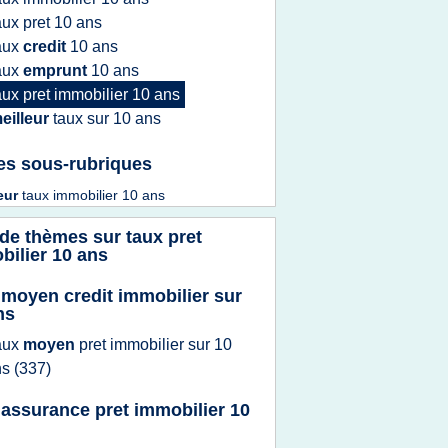
aux pret 10 ans
aux
credit
10 ans
aux
emprunt
10 ans
aux pret immobilier 10 ans
eilleur
taux
sur
10 ans
es sous-rubriques
leur
taux immobilier 10 ans
 de thèmes sur
taux pret
bilier 10 ans
 moyen credit immobilier sur
ns
aux
moyen
pret immobilier
sur
10
ns
(337)
 assurance pret immobilier 10