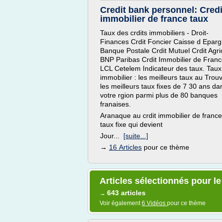
Credit bank personnel: Credi
immobilier de france taux
Taux des crdits immobiliers - Droit-
Finances Crdit Foncier Caisse d Epar
Banque Postale Crdit Mutuel Crdit Agri
BNP Paribas Crdit Immobilier de Fran
LCL Cetelem Indicateur des taux. Taux
immobilier : les meilleurs taux au Trou
les meilleurs taux fixes de 7 30 ans da
votre rgion parmi plus de 80 banques
franaises.
Aranaque au crdit immobilier de france
taux fixe qui devient
Jour...
[suite...]
→
16 Articles
pour ce thème
Articles sélectionnés pour le
643 articles
→
Voir également
6 Vidéos
pour ce thème