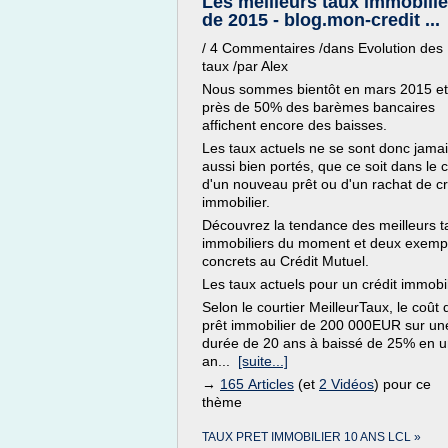
Les meilleurs taux immobilie
de 2015 - blog.mon-credit ...
/ 4 Commentaires /dans Evolution des
taux /par Alex
Nous sommes bientôt en mars 2015 et
près de 50% des barèmes bancaires
affichent encore des baisses.
Les taux actuels ne se sont donc jama
aussi bien portés, que ce soit dans le 
d'un nouveau prêt ou d'un rachat de cr
immobilier.
Découvrez la tendance des meilleurs t
immobiliers du moment et deux exemp
concrets au Crédit Mutuel.
Les taux actuels pour un crédit immobil
Selon le courtier MeilleurTaux, le coût 
prêt immobilier de 200 000EUR sur un
durée de 20 ans à baissé de 25% en 
an...
[suite...]
→
165 Articles
(et
2 Vidéos
) pour ce
thème
TAUX PRET IMMOBILIER 10 ANS LCL »