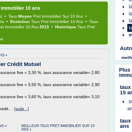
t
 immobilier 10 ans
t
ns
•
Taux
Moyen
Pret Immobilier
Sur
10 Ans
•
t
Ans
•
Evolution
Taux Pret Immobilier 10 Ans
•
Taux
et Immobilier 10 Ans
2015
•
Historique
Taux Pret
t
m
me
Autr
NS »
meil
er Crédit Mutuel
Plus
ssurance fixe = 3,30 %, taux assurance variable= 2,80
immo
ssurance fixe = 3,50 %, taux assurance variable= 2,90
taux
15 a
ssurance fixe = 3,60 %, taux assurance variable= 3,10
t
a
rédit...
[suite...]
taux
ans
NS »
MEILLEUR TAUX PRET IMMOBILIER SUR 10
ANS »