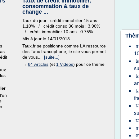
rs
Taux de crédit immobilier,
consommation & taux de
change ...
Taux du jour : crédit immobilier 15 ans :
1.10% / crédit conso 36 mois : 3.90%
/ crédit immobilier 10 ans : 0.75%
Thèm
Mis à jour le 14/01/2018
is
Taux.fr se positionne comme LA ressource
m
cas
des Taux francophone, le site vous permet
10
édit
de vous...
[suite...]
t
→
84 Articles
(et
1 Vidéos
) pour ce thème
su
aux
les
t
a
ier
t
d'un
fr
e
t
un
su
t
m
e