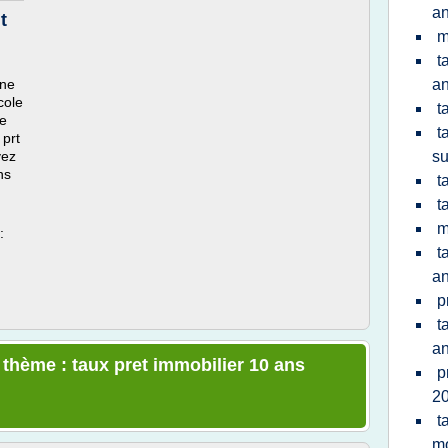
a
t
m
t
gne
a
cole
t
ce
t
 prt
vez
su
ns
t
t
m
:
t
a
p
t
a
 thème : taux pret immobilier 10 ans
p
20
t
m