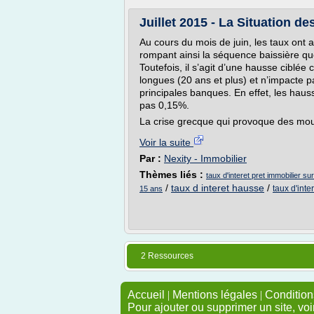
Juillet 2015 - La Situation de
Au cours du mois de juin, les taux ont
rompant ainsi la séquence baissière q
Toutefois, il s’agit d’une hausse ciblée 
longues (20 ans et plus) et n’impacte p
principales banques. En effet, les hau
pas 0,15%.
La crise grecque qui provoque des mou
Voir la suite
Par :
Nexity - Immobilier
Thèmes liés :
taux d'interet pret immobilier su
/
taux d interet hausse
/
taux d'inte
15 ans
2 Ressources
Accueil
|
Mentions légales
|
Conditions
Pour ajouter ou supprimer un site, voi