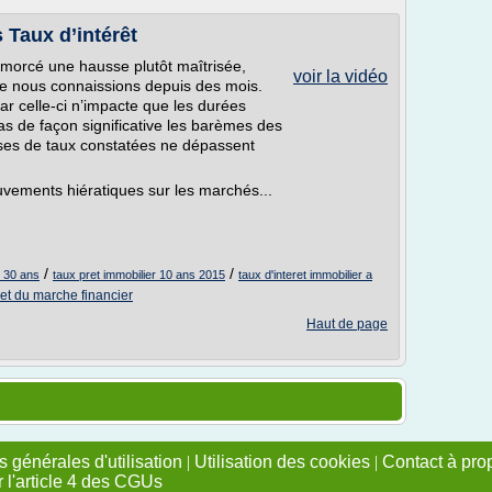
s Taux d’intérêt
 amorcé une hausse plutôt maîtrisée,
voir la vidéo
ue nous connaissions depuis des mois.
car celle-ci n’impacte que les durées
as de façon significative les barèmes des
sses de taux constatées ne dépassent
vements hiératiques sur les marchés...
/
/
r 30 ans
taux pret immobilier 10 ans 2015
taux d'interet immobilier a
ret du marche financier
Haut de page
 générales d'utilisation
|
Utilisation des cookies
|
Contact à pro
r l'article 4 des CGUs