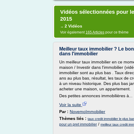
Vidéos sélectionnées pour le
2015
2 Vidéos
→
Voir également
165 Articles
pour ce thème
Meilleur taux immobilier ? Le bo
dans l'immobilier
Un meilleur taux immobilier en ce mo
maison / Investir dans l'immobilier (vidé
immobilier sont au plus bas . Taux dir
ans au plus bas, résultat, les taux de cr
à un niveau historique. Des plus bas j
acheter une maison, un appartement.
Des petites annonces immobilières à...
Voir la suite
Par :
NovemoImmobilier
Thèmes liés :
taux credit immobilier le plus b
/
pour un pret immobilier
meilleur taux credit im