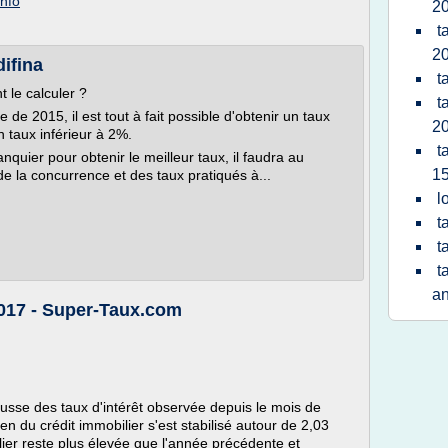
info
2
t
2
difina
t
 le calculer ?
t
 de 2015, il est tout à fait possible d'obtenir un taux
2
n taux inférieur à 2%.
t
quier pour obtenir le meilleur taux, il faudra au
15
de la concurrence et des taux pratiqués à...
l
t
t
t
a
2017 - Super-Taux.com
usse des taux d'intérêt observée depuis le mois de
n du crédit immobilier s'est stabilisé autour de 2,03
er reste plus élevée que l'année précédente et