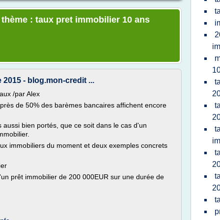
t
 thème : taux pret immobilier 10 ans
i
2
im
m
10
 2015 - blog.mon-credit ...
t
2
aux /par Alex
près de 50% des barèmes bancaires affichent encore
t
2
 aussi bien portés, que ce soit dans le cas d'un
t
mmobilier.
im
aux immobiliers du moment et deux exemples concrets
t
2
ier
t
t d'un prêt immobilier de 200 000EUR sur une durée de
2
t
p