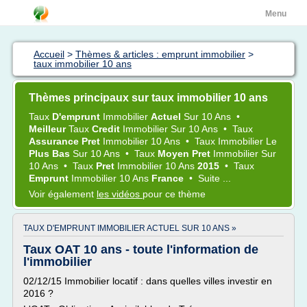
Menu
Accueil
>
Thèmes & articles : emprunt immobilier
>
taux immobilier 10 ans
Thèmes principaux sur taux immobilier 10 ans
Taux
D'emprunt
Immobilier
Actuel
Sur
10 Ans
•
Meilleur
Taux
Credit
Immobilier
Sur
10 Ans
•
Taux
Assurance Pret
Immobilier 10 Ans
•
Taux Immobilier
Le
Plus Bas
Sur
10 Ans
•
Taux
Moyen Pret
Immobilier
Sur
10 Ans
•
Taux
Pret
Immobilier 10 Ans
2015
•
Taux
Emprunt
Immobilier 10 Ans
France
•
Suite ...
Voir également
les vidéos
pour ce thème
TAUX D'EMPRUNT IMMOBILIER ACTUEL SUR 10 ANS »
Taux OAT 10 ans - toute l'information de
l'immobilier
02/12/15 Immobilier locatif : dans quelles villes investir en
2016 ?