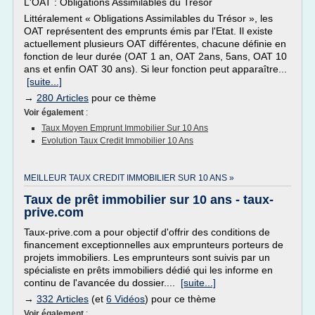
L'OAT : Obligations Assimilables du Trésor
Littéralement « Obligations Assimilables du Trésor », les
OAT représentent des emprunts émis par l'Etat. Il existe
actuellement plusieurs OAT différentes, chacune définie en
fonction de leur durée (OAT 1 an, OAT 2ans, 5ans, OAT 10
ans et enfin OAT 30 ans). Si leur fonction peut apparaître...
[suite...]
→
280 Articles
pour ce thème
Voir également
:
Taux Moyen Emprunt Immobilier Sur 10 Ans
Evolution Taux Credit Immobilier 10 Ans
MEILLEUR TAUX CREDIT IMMOBILIER SUR 10 ANS »
Taux de prêt immobilier sur 10 ans - taux-
prive.com
Taux-prive.com a pour objectif d'offrir des conditions de
financement exceptionnelles aux emprunteurs porteurs de
projets immobiliers. Les emprunteurs sont suivis par un
spécialiste en prêts immobiliers dédié qui les informe en
continu de l'avancée du dossier....
[suite...]
→
332 Articles
(et
6 Vidéos
) pour ce thème
Voir également
: