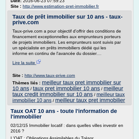
Date:
2016-06-23 07:59:23
Site :
http://www.estimation-pret-immobilier.fr
Taux de prêt immobilier sur 10 ans - taux-
prive.com
Taux-prive.com a pour objectif d'offrir des conditions de
financement exceptionnelles aux emprunteurs porteurs
de projets immobiliers. Les emprunteurs sont suivis par
un spécialiste en prêts immobiliers dédié qui les
informe en continu de l'avancée du dossier....
Lire la suite
Site :
http://www.taux-prive.com
meilleur taux pret immobilier sur
Thèmes liés :
10 ans
taux pret immobilier 10 ans
meilleur
/
/
taux credit immobilier sur 10 ans
meilleur taux
/
meilleur taux pret immobilier
immobilier 10 ans
/
Taux OAT 10 ans - toute l'information de
l'immobilier
02/12/15 Immobilier locatif : dans quelles villes investir en
2016 ?
L'OAT : Obligations Assimilables du Trésor