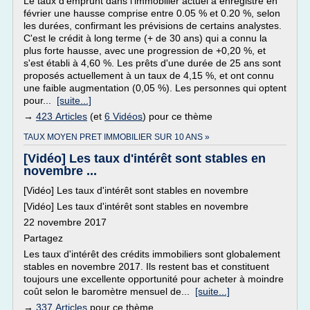
Le taux d'emprunt dans l'immobilier actuel a enregistré en
février une hausse comprise entre 0.05 % et 0.20 %, selon
les durées, confirmant les prévisions de certains analystes.
C'est le crédit à long terme (+ de 30 ans) qui a connu la
plus forte hausse, avec une progression de +0,20 %, et
s'est établi à 4,60 %. Les prêts d'une durée de 25 ans sont
proposés actuellement à un taux de 4,15 %, et ont connu
une faible augmentation (0,05 %). Les personnes qui optent
pour...
[suite...]
→
423 Articles
(et
6 Vidéos
) pour ce thème
TAUX MOYEN PRET IMMOBILIER SUR 10 ANS »
[Vidéo] Les taux d'intérêt sont stables en
novembre ...
[Vidéo] Les taux d'intérêt sont stables en novembre
[Vidéo] Les taux d'intérêt sont stables en novembre
22 novembre 2017
Partagez
Les taux d'intérêt des crédits immobiliers sont globalement
stables en novembre 2017. Ils restent bas et constituent
toujours une excellente opportunité pour acheter à moindre
coût selon le baromètre mensuel de...
[suite...]
→
337 Articles
pour ce thème