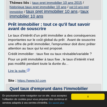
Thèmes liés :
taux pret immobilier 10 ans 2015
/
historique taux pret immobilier 10 ans
/
oat 10 ans pret
taux pret immobilier 10 ans
taux
/
/
immobilier
immobilier 10 ans
Prêt immobilier : tout ce qu'il faut savoir
avant de souscrire
Le taux d'intérêt d'un prêt immobilier a des conséquences
importantes sur le coût global du prêt . Avant de souscrire
une offre de prêt immobilier, l'emprunteur doit donc prêter
attention au taux qui lui est proposé.
Crédit immobilier : taux fixe ou taux révisable/variable ?
Pour un prêt immobilier à taux fixe , le taux d'intérêt n'est
pas modifié pendant toute la durée du...
Lire la suite
Site :
https://www.lcl.com
Quel taux d’emprunt dans l’immobilier
actuel - Finance
En poursuivant votre navigation sur ce site, vous acceptez
X
l'utilisation de cookies pour vous proposer des contenus et
Quel taux d'emprunt dans l'immobilier actuel ?
services adaptés à vos centres d'intérêts.
En savoir plus
10/02/2011