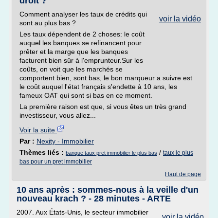
droit ?
Comment analyser les taux de crédits qui
voir la vidéo
sont au plus bas ?
Les taux dépendent de 2 choses: le coût
auquel les banques se refinancent pour
prêter et la marge que les banques
facturent bien sûr à l'emprunteur.Sur les
coûts, on voit que les marchés se
comportent bien, sont bas, le bon marqueur a suivre est
le coût auquel l'état français s'endette à 10 ans, les
fameux OAT qui sont si bas en ce moment.
La première raison est que, si vous êtes un très grand
investisseur, vous allez...
Voir la suite
Par :
Nexity - Immobilier
Thèmes liés :
/
taux le plus
banque taux pret immobilier le plus bas
bas pour un pret immobilier
Haut de page
10 ans après : sommes-nous à la veille d'un
nouveau krach ? - 28 minutes - ARTE
2007. Aux États-Unis, le secteur immobilier
voir la vidéo