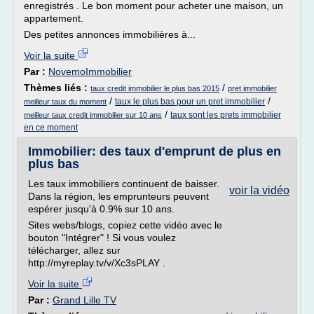
enregistrés . Le bon moment pour acheter une maison, un
appartement.
Des petites annonces immobilières à...
Voir la suite
Par :
NovemoImmobilier
Thèmes liés :
/
taux credit immobilier le plus bas 2015
pret immobilier
/
/
taux le plus bas pour un pret immobilier
meilleur taux du moment
/
taux sont les prets immobilier
meilleur taux credit immobilier sur 10 ans
en ce moment
Immobilier: des taux d'emprunt de plus en
plus bas
Les taux immobiliers continuent de baisser.
voir la vidéo
Dans la région, les emprunteurs peuvent
espérer jusqu'à 0.9% sur 10 ans.
Sites webs/blogs, copiez cette vidéo avec le
bouton "Intégrer" ! Si vous voulez
télécharger, allez sur
http://myreplay.tv/v/Xc3sPLAY .
Voir la suite
Par :
Grand Lille TV