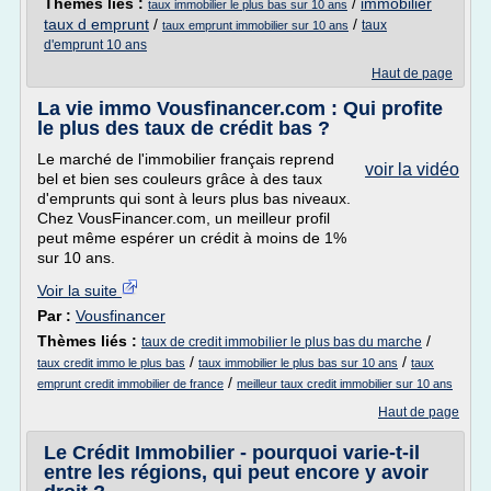
Thèmes liés :
/
immobilier
taux immobilier le plus bas sur 10 ans
taux d emprunt
/
/
taux
taux emprunt immobilier sur 10 ans
d'emprunt 10 ans
Haut de page
La vie immo Vousfinancer.com : Qui profite
le plus des taux de crédit bas ?
Le marché de l'immobilier français reprend
voir la vidéo
bel et bien ses couleurs grâce à des taux
d'emprunts qui sont à leurs plus bas niveaux.
Chez VousFinancer.com, un meilleur profil
peut même espérer un crédit à moins de 1%
sur 10 ans.
Voir la suite
Par :
Vousfinancer
Thèmes liés :
/
taux de credit immobilier le plus bas du marche
/
/
taux credit immo le plus bas
taux immobilier le plus bas sur 10 ans
taux
/
emprunt credit immobilier de france
meilleur taux credit immobilier sur 10 ans
Haut de page
Le Crédit Immobilier - pourquoi varie-t-il
entre les régions, qui peut encore y avoir