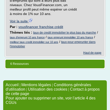
d'emprunts qui sont à leurs plus bas
niveaux. Chez VousFinancer.com, un
meilleur profil peut même espérer un crédit
à moins de 1% sur 10 ans.
Voir la suite
Par :
vousfinancer franchise crédit
Thèmes liés :
/
taux de credit immobilier le plus bas du marche
/
/
taux d'emprunt 10 ans france
taux emprunt immobilier 10 ans france
/
taux pour emprunter dans
meilleur taux credit immobilier sur 10 ans
l'immobilier
Haut de page
6 Ressources
Accueil
|
Mentions légales
|
Conditions générales
d'utilisation
|
Utilisation des cookies
|
Contact à propos
de cette page
Pour ajouter ou supprimer un site, voir l'article 4 des
CGUs