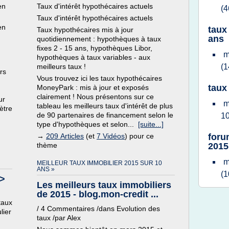
en
Taux d'intérêt hypothécaires actuels
(4
Taux d'intérêt hypothécaires actuels
en
taux
Taux hypothécaires mis à jour
ans
quotidiennement : hypothèques à taux
fixes 2 - 15 ans, hypothèques Libor,
m
hypothèques à taux variables - aux
meilleurs taux !
(1
rs
Vous trouvez ici les taux hypothécaires
taux
MoneyPark : mis à jour et exposés
clairement ! Nous présentons sur ce
ur
m
tableau les meilleurs taux d'intérêt de plus
ètre
de 90 partenaires de financement selon le
1
type d'hypothèques et selon...
[suite...]
→
209 Articles
(et
7 Vidéos
) pour ce
foru
thème
2015
m
MEILLEUR TAUX IMMOBILIER 2015 SUR 10
ANS »
(1
 >
Les meilleurs taux immobiliers
de 2015 - blog.mon-credit ...
taux
/ 4 Commentaires /dans Evolution des
lier
taux /par Alex