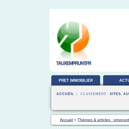
TAUXEMPRUNT.FR
PRET IMMOBILIER
ACT
ACCUEIL
| CLASSEMENT :
SITES
,
AU
Accueil
>
Thèmes & articles : emprunt