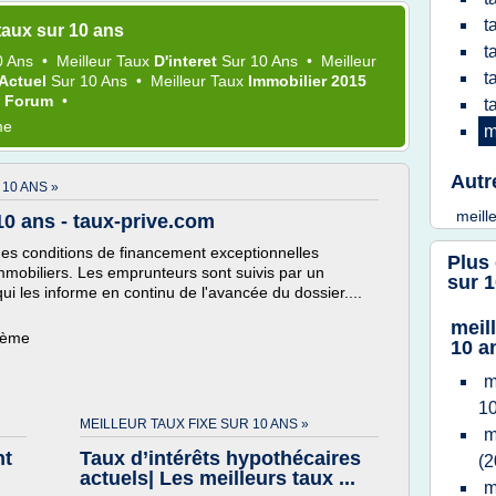
t
taux sur 10 ans
t
0 Ans
•
Meilleur Taux
D'interet
Sur
10 Ans
•
Meilleur
t
Actuel
Sur
10 Ans
•
Meilleur Taux
Immobilier 2015
s
Forum
•
t
me
m
Autr
10 ANS »
meill
10 ans - taux-prive.com
 des conditions de financement exceptionnelles
Plus
mmobiliers. Les emprunteurs sont suivis par un
sur 
qui les informe en continu de l'avancée du dossier....
meil
thème
10 a
m
1
MEILLEUR TAUX FIXE SUR 10 ANS »
m
nt
Taux d’intérêts hypothécaires
(2
actuels| Les meilleurs taux ...
m