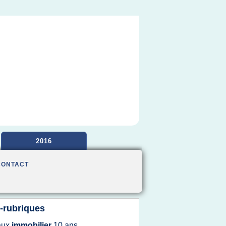
2016
CONTACT
-rubriques
aux
immobilier
10 ans