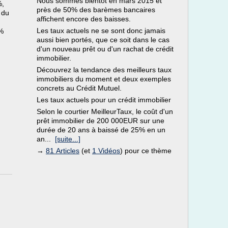
Nous sommes bientôt en mars 2015 et
%,
près de 50% des barèmes bancaires
 du
affichent encore des baisses.
Les taux actuels ne se sont donc jamais
1%
aussi bien portés, que ce soit dans le cas
d'un nouveau prêt ou d'un rachat de crédit
immobilier.
Découvrez la tendance des meilleurs taux
immobiliers du moment et deux exemples
concrets au Crédit Mutuel.
Les taux actuels pour un crédit immobilier
Selon le courtier MeilleurTaux, le coût d'un
prêt immobilier de 200 000EUR sur une
durée de 20 ans à baissé de 25% en un
an...
[suite...]
→
81 Articles
(et
1 Vidéos
) pour ce thème