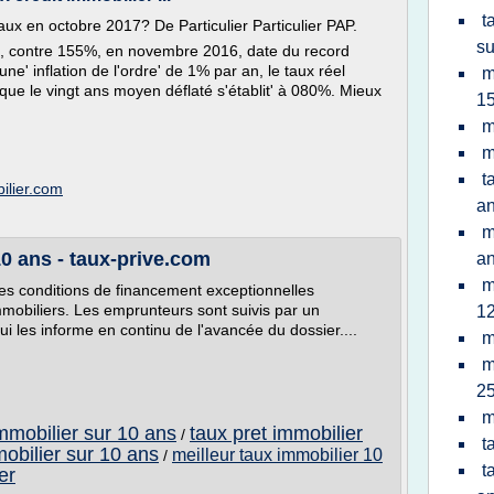
t
aux en octobre 2017? De Particulier Particulier PAP.
su
, contre 155%, en novembre 2016, date du record
ne' inflation de l'ordre' de 1% par an, le taux réel
m
que le vingt ans moyen déflaté s'établit' à 080%. Mieux
15
m
m
t
ilier.com
a
m
10 ans - taux-prive.com
a
m
 des conditions de financement exceptionnelles
mobiliers. Les emprunteurs sont suivis par un
12
ui les informe en continu de l'avancée du dossier....
m
m
25
m
immobilier sur 10 ans
taux pret immobilier
/
t
mobilier sur 10 ans
meilleur taux immobilier 10
/
t
er