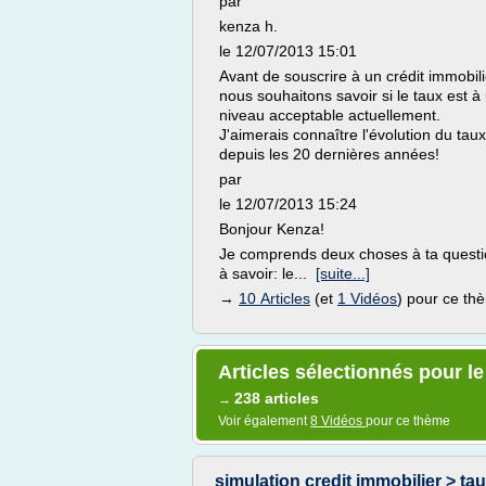
par
kenza h.
le 12/07/2013 15:01
Avant de souscrire à un crédit immobili
nous souhaitons savoir si le taux est à
niveau acceptable actuellement.
J'aimerais connaître l'évolution du taux
depuis les 20 dernières années!
par
le 12/07/2013 15:24
Bonjour Kenza!
Je comprends deux choses à ta questi
à savoir: le...
[suite...]
→
10 Articles
(et
1 Vidéos
) pour ce th
Articles sélectionnés pour le
238 articles
→
Voir également
8 Vidéos
pour ce thème
simulation credit immobilier > taux