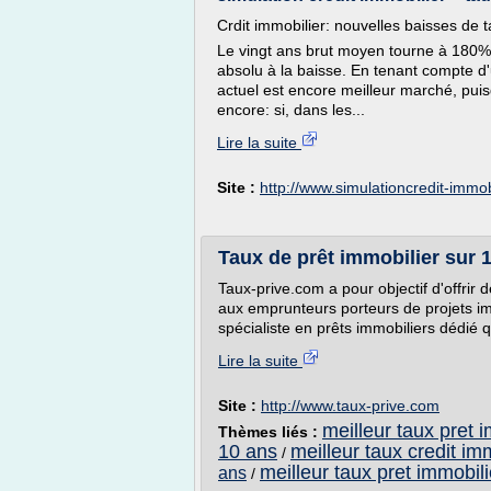
Crdit immobilier: nouvelles baisses de t
Le vingt ans brut moyen tourne à 180%
absolu à la baisse. En tenant compte d'u
actuel est encore meilleur marché, puis
encore: si, dans les...
Lire la suite
Site :
http://www.simulationcredit-immob
Taux de prêt immobilier sur 
Taux-prive.com a pour objectif d'offrir
aux emprunteurs porteurs de projets im
spécialiste en prêts immobiliers dédié q
Lire la suite
Site :
http://www.taux-prive.com
meilleur taux pret 
Thèmes liés :
10 ans
meilleur taux credit im
/
meilleur taux pret immobili
ans
/