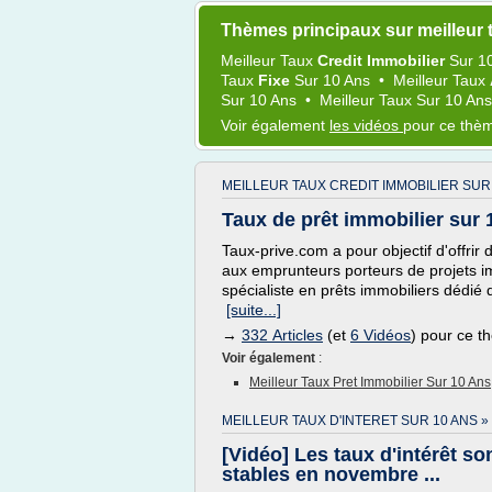
Thèmes principaux sur meilleur 
Meilleur Taux
Credit Immobilier
Sur
1
Taux
Fixe
Sur
10 Ans
•
Meilleur Taux
Sur
10 Ans
•
Meilleur Taux
Sur
10 An
Voir également
les vidéos
pour ce thè
MEILLEUR TAUX CREDIT IMMOBILIER SUR 
Taux de prêt immobilier sur 
Taux-prive.com a pour objectif d'offrir
aux emprunteurs porteurs de projets i
spécialiste en prêts immobiliers dédié 
[suite...]
→
332 Articles
(et
6 Vidéos
) pour ce 
Voir également
:
Meilleur Taux Pret Immobilier Sur 10 Ans
MEILLEUR TAUX D'INTERET SUR 10 ANS »
[Vidéo] Les taux d'intérêt so
stables en novembre ...