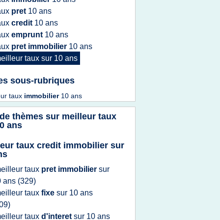
aux
pret
10 ans
aux
credit
10 ans
aux
emprunt
10 ans
aux
pret immobilier
10 ans
eilleur taux
sur
10 ans
es sous-rubriques
eur taux
immobilier
10 ans
 de thèmes sur
meilleur taux
10 ans
leur taux credit immobilier sur
ns
eilleur taux
pret immobilier
sur
0 ans
(329)
eilleur taux
fixe
sur
10 ans
09)
eilleur taux
d'interet
sur
10 ans