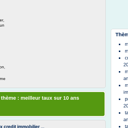
er,
 un
Thèm
m
m
c
20
on,
m
a
ème
m
im
 thème : meilleur taux sur 10 ans
p
20
t
a
t
 credit immobilier ...