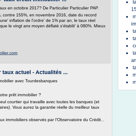
t
taux en octobre 2017? De Particulier Particulier PAP.
15
%, contre 155%, en novembre 2016, date du record
m
ne' inflation de l'ordre' de 1% par an, le taux réel
im
que le vingt ans moyen déflaté s'établit' à 080%. Mieux
t
t
c
bilier.com
t
a
t
 taux actuel - Actualités ...
m
immobilier avec Tourdesbanques
m
otre prêt immobilier ?
ul courtier qui travaille avec toutes les banques (et
res). Vous aurez la garantie réelle du meilleur taux
ux immobiliers observés par l'Observatoire du Crédit...