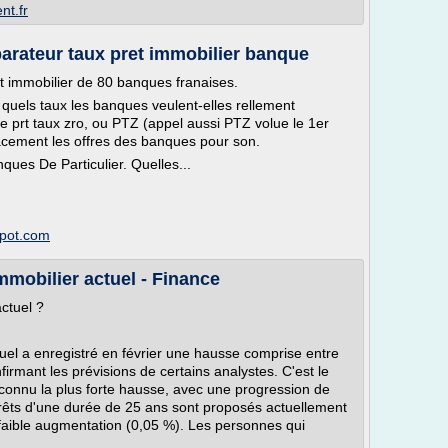
nt.fr
arateur taux pret immobilier banque
t immobilier de 80 banques franaises.
quels taux les banques veulent-elles rellement
e prt taux zro, ou PTZ (appel aussi PTZ volue le 1er
cement les offres des banques pour son.
ques De Particulier. Quelles...
spot.com
mmobilier actuel - Finance
ctuel ?
tuel a enregistré en février une hausse comprise entre
irmant les prévisions de certains analystes. C'est le
 connu la plus forte hausse, avec une progression de
 prêts d'une durée de 25 ans sont proposés actuellement
faible augmentation (0,05 %). Les personnes qui