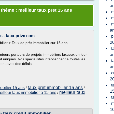
a
 thème : meilleur taux pret 15 ans
m
m
m
a
s - taux-prive.com
p
20
bilier > Taux de prêt immobilier sur 15 ans
t
eurs porteurs de projets immobiliers luxueux en leur
a
 uniques. Nos spécialistes interviennent à toutes les
t
ent avec des délais...
a
c
20
t
taux pret immobilier 15 ans
obilier 15 ans
/
/
15
meilleur taux
eilleur taux immobilier a 15 ans
/
t
m
10
 taux credit immobilier ...