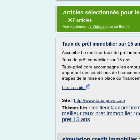
Articles sélectionnés pour le
307 articles
→
Voir également
2 Vidéos
pour ce thème
Taux de prêt immobilier sur 15 an
Accueil > Le meilleur taux de prêt immo
Taux de prêt immobilier sur 15 ans
Taux-privé.com accompagne les emprunt
apportant des conditions de financement
étapes de la mise en place du financem
Lire la suite
Site :
http://www.taux-prive.com
meilleur taux pret imm
Thèmes liés :
meilleur taux pret immobilier
m
/
pret 15 ans
simulation credit immobilier >