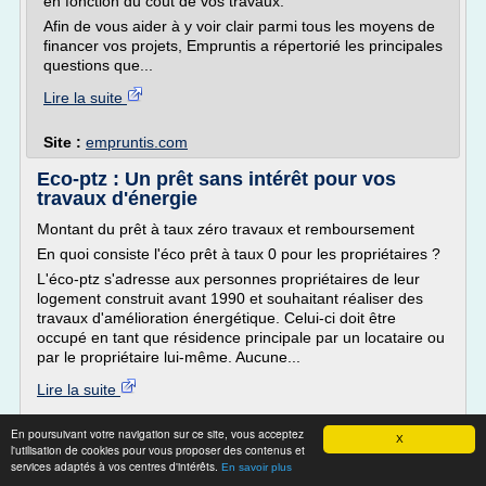
en fonction du coût de vos travaux.
Afin de vous aider à y voir clair parmi tous les moyens de
financer vos projets, Empruntis a répertorié les principales
questions que...
Lire la suite
Site :
empruntis.com
Eco-ptz : Un prêt sans intérêt pour vos
travaux d'énergie
Montant du prêt à taux zéro travaux et remboursement
En quoi consiste l'éco prêt à taux 0 pour les propriétaires ?
L'éco-ptz s'adresse aux personnes propriétaires de leur
logement construit avant 1990 et souhaitant réaliser des
travaux d'amélioration énergétique. Celui-ci doit être
occupé en tant que résidence principale par un locataire ou
par le propriétaire lui-même. Aucune...
Lire la suite
En poursuivant votre navigation sur ce site, vous acceptez
Site :
https://www.aide-sociale.fr
X
l'utilisation de cookies pour vous proposer des contenus et
services adaptés à vos centres d'intérêts.
Taux immobilier Septembre 2017 - La
En savoir plus