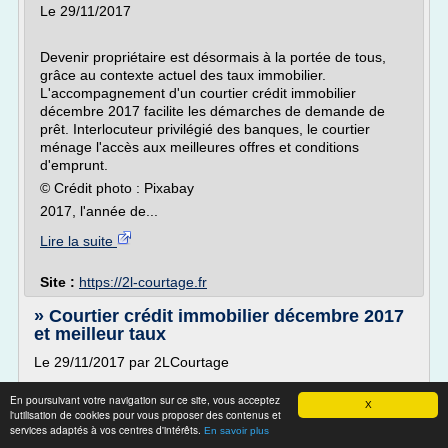
Le 29/11/2017
Devenir propriétaire est désormais à la portée de tous,
grâce au contexte actuel des taux immobilier.
L'accompagnement d'un courtier crédit immobilier
décembre 2017 facilite les démarches de demande de
prêt. Interlocuteur privilégié des banques, le courtier
ménage l'accès aux meilleures offres et conditions
d'emprunt.
© Crédit photo : Pixabay
2017, l'année de...
Lire la suite
Site :
https://2l-courtage.fr
» Courtier crédit immobilier décembre 2017
et meilleur taux
Le 29/11/2017 par 2LCourtage
En poursuivant votre navigation sur ce site, vous acceptez
X
Devenir propriétaire est désormais à la portée de tous,
l'utilisation de cookies pour vous proposer des contenus et
grâce au contexte actuel des taux immobilier.
services adaptés à vos centres d'intérêts.
En savoir plus
L'accompagnement d'un courtier crédit immobilier