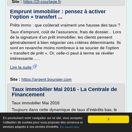
Site :
https://2l-courtage.fr
Emprunt immobilier : pensez à activer
l’option « transfert ...
Prêts immo : que coûterait vraiment une hausse des taux ?
Taux d'emprunt, coût de l'assurance, frais de dossier... Lors
de la signature d'un prêt immobilier, les clients pensent
généralement à bien négocier ces critères déterminants. Ils
sont en revanche moins nombreux à se soucier de l'option
« transfert de prêt ». Or, celle-ci peut à terme se révéler
intéressante......
Lire la suite
Site :
https://argent.boursier.com
Taux immobilier Mai 2016 - La Centrale de
Financement
Taux immobilier Mai 2016
Toujours dans cette dynamique de taux d'intérêts bas, le
mois de Mai affiche encore une tendance baissière.
En poursuivant votre navigation sur ce site, vous acceptez
X
Consulter les taux immobiliers de juin 2016
l'utilisation de cookies pour vous proposer des contenus et
services adaptés à vos centres d'intérêts.
En savoir plus
Le meilleur taux immobilier de Mai 2016 par durée