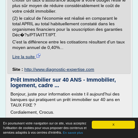
choisir un taux d'assurance adapté à votre budget reste le
plus sûr moyen de réduire considérablement le coût de
votre crédit immobilier.
(2) le calcul de l'économie est réalisé en comparant le
total APRIL au total habituellement constaté dans les
organismes financiers pour la souscription des garanties
Déc�?s/PTIA/ITT/IPT.
C'est la différence entre les cotisations résultant d'un taux
moyen annuel de 0,40%...
Lire la suite
Site :
http://www.diagnostic-expertise.com
Prêt Immobilier sur 40 ANS - Immobilier,
logement, cadre ...
Bonjour, juste pour information existe t il aujourd'hui des
banques qui pratiquent un prêt immobilier sur 40 ans en
TAUX FIXE ?
Cordialement, Crocus.
Posté le 09/11/2007 à 17:50:59
En poursuivant votre navigation sur ce site, vous acceptez
X
l'utilisation de cookies pour vous proposer des contenus et
services adaptés à vos centres d'intérêts.
pas à ma connaissance, en général au max c'est 30 ans, et
En savoir plus