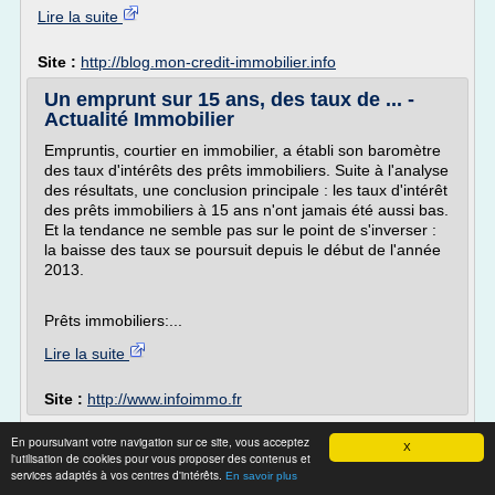
Lire la suite
Site :
http://blog.mon-credit-immobilier.info
Un emprunt sur 15 ans, des taux de ... -
Actualité Immobilier
Empruntis, courtier en immobilier, a établi son baromètre
des taux d'intérêts des prêts immobiliers. Suite à l'analyse
des résultats, une conclusion principale : les taux d'intérêt
des prêts immobiliers à 15 ans n'ont jamais été aussi bas.
Et la tendance ne semble pas sur le point de s'inverser :
la baisse des taux se poursuit depuis le début de l'année
2013.
Prêts immobiliers:...
Lire la suite
Site :
http://www.infoimmo.fr
Rachat de credit immobilier à Argentan :
En poursuivant votre navigation sur ce site, vous acceptez
X
allez vous faire ...
l'utilisation de cookies pour vous proposer des contenus et
services adaptés à vos centres d'intérêts.
En savoir plus
1.51%