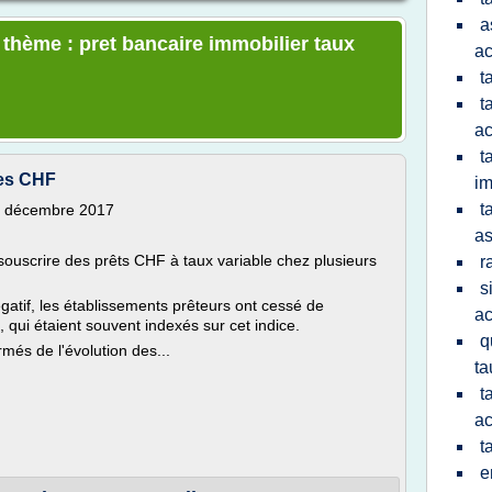
a
 thème : pret bancaire immobilier taux
ac
t
t
ac
t
ses CHF
im
t
 12 décembre 2017
a
souscrire des prêts CHF à taux variable chez plusieurs
r
s
gatif, les établissements prêteurs ont cessé de
ac
 qui étaient souvent indexés sur cet indice.
q
més de l'évolution des...
ta
t
ac
t
e