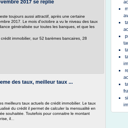
ovembre 2017 se replie
ac
m
av
este toujours aussi attractif, après une certaine
ptembre 2017. Le mois d'octobre a vu le niveau des taux
t
ndance généralisée sur toutes les banques, et que les
ac
p
 crédit immobilier, sur 52 barèmes bancaires, 28
ta
t
t
im
r
ac
reme des taux, meilleur taux ...
t
fr
s
 meilleurs taux actuels de crédit immobilier. Le taux
im
alisé du crédit il permet de calculer la mensualité en
ée souhaitée. Toutefois pour connaitre le montant
e, il...