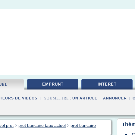
EMPRUNT
INTERET
UEL
TEURS DE VIDÉOS
| SOUMETTRE :
UN ARTICLE
|
ANNONCER
|
Thèm
uel pret
>
pret bancaire taux actuel
>
pret bancaire
t