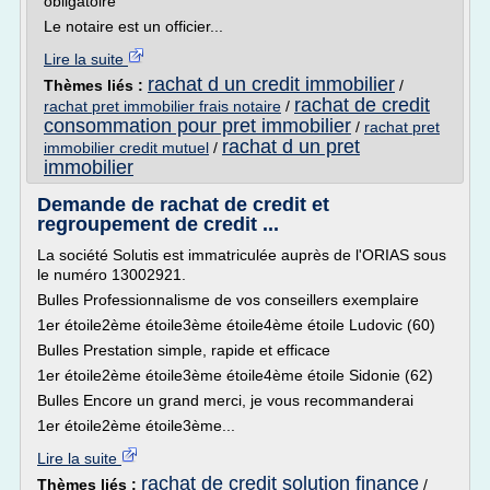
obligatoire
Le notaire est un officier...
Lire la suite
rachat d un credit immobilier
Thèmes liés :
/
rachat de credit
rachat pret immobilier frais notaire
/
consommation pour pret immobilier
/
rachat pret
rachat d un pret
immobilier credit mutuel
/
immobilier
Demande de rachat de credit et
regroupement de credit ...
La société Solutis est immatriculée auprès de l'ORIAS sous
le numéro 13002921.
Bulles Professionnalisme de vos conseillers exemplaire
1er étoile2ème étoile3ème étoile4ème étoile Ludovic (60)
Bulles Prestation simple, rapide et efficace
1er étoile2ème étoile3ème étoile4ème étoile Sidonie (62)
Bulles Encore un grand merci, je vous recommanderai
1er étoile2ème étoile3ème...
Lire la suite
rachat de credit solution finance
Thèmes liés :
/