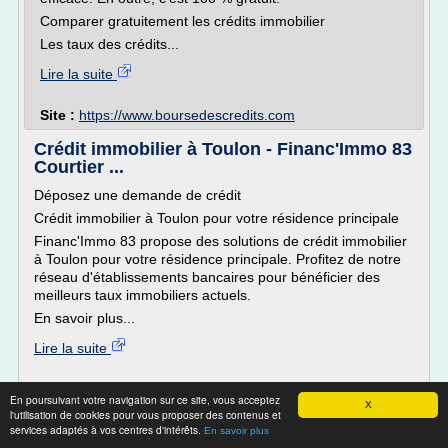
Comparer gratuitement les crédits immobilier
Les taux des crédits...
Lire la suite
Site :
https://www.boursedescredits.com
Crédit immobilier à Toulon - Financ'Immo 83
Courtier ...
Déposez une demande de crédit
Crédit immobilier à Toulon pour votre résidence principale
Financ'Immo 83 propose des solutions de crédit immobilier
à Toulon pour votre résidence principale. Profitez de notre
réseau d'établissements bancaires pour bénéficier des
meilleurs taux immobiliers actuels.
En savoir plus...
Lire la suite
Site :
https://www.financimmo83.fr
En poursuivant votre navigation sur ce site, vous acceptez
X
l'utilisation de cookies pour vous proposer des contenus et
Taux immobilier actuel national - Analyse
services adaptés à vos centres d'intérêts.
En savoir plus
et Prévision ...