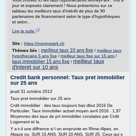
Vous trouvez ici les taux hypothécaires MoneyPark : mis à
jour et exposés clairement ! Nous présentons sur ce
tableau les meilleurs taux d'intérêt de plus de 90
partenaires de financement selon le type d'hypothèques
et selon...
Lire la suite
Site :
https://moneypark.ch
meilleur taux 10 ans fixe
Thèmes liés :
/
meilleur taux
hypothecaire 5 ans fixe
/
meilleur taux fixe sur 15 ans
/
meilleur taux
taux immobilier 15 ans fixe
/
d'interet sur 10 ans
Credit bank personnel: Taux pret immobilier
sur 25 ans
jeudi 31 octobre 2013
Taux pret immobilier sur 25 ans
Crdit immobilier : des taux toujours bas dbut 2016 De
Particulier. Taux immobilier actuel moyen avril 2016 : 1,97
Moyennes des taux de prt immobilier constates par Crdit
Logement et la.
Y a-t-il une diffrence si l on emprunte en Rhne-Alpes, en
Alsace ou. SUR 15 ANS, SUR 20 ANS, SUR 25. Ceux qui s