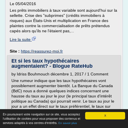
Le 05/04/2016
Les prêts immobiliers à taux variable sont aujourd'hui sur la
sellette. Crise des "subprimes" (crédits immobiliers à
risques) aux États-Unis et multiplication en France des
plaintes contre la commercialisation de prêts prétendus
capés alors qu'ils ne l'étaient pas,...
Lire la suite
Site :
https://reassurez-moi.fr
Et si les taux hypothécaires
augmentaient? - Blogue RateHub
by Idriss Bouhmouch décembre 1, 2017 / 1 Comment
Une rumeur indique que les taux hypothécaires vont
possiblement augmenter bientôt. La Banque du Canada
(BdC) nous a donné quelques indices concernant une
hausse du taux au jour le jour (le principal taux d'intérêt
politique au Canada) qui pourrait venir. Le taux au jour le
jour a un effet direct sur le taux préférentiel, le taux sur
lequel...
En poursuivant votre navigation sur ce site, vous acceptez
X
l'utilisation de cookies pour vous proposer des contenus et
Lire la suite
services adaptés à vos centres d'intérêts.
En savoir plus
Date:
2018-01-14 17:12:34