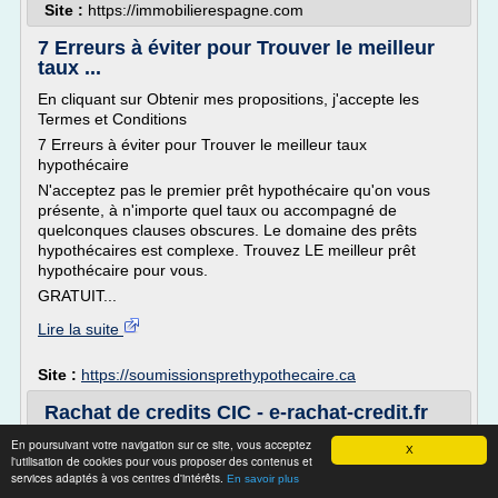
Site :
https://immobilierespagne.com
7 Erreurs à éviter pour Trouver le meilleur
taux ...
En cliquant sur Obtenir mes propositions, j'accepte les
Termes et Conditions
7 Erreurs à éviter pour Trouver le meilleur taux
hypothécaire
N'acceptez pas le premier prêt hypothécaire qu'on vous
présente, à n'importe quel taux ou accompagné de
quelconques clauses obscures. Le domaine des prêts
hypothécaires est complexe. Trouvez LE meilleur prêt
hypothécaire pour vous.
GRATUIT...
Lire la suite
Site :
https://soumissionsprethypothecaire.ca
Rachat de credits CIC - e-rachat-credit.fr
Rachat de credits CIC
En poursuivant votre navigation sur ce site, vous acceptez
X
l'utilisation de cookies pour vous proposer des contenus et
Présentation du CIC
services adaptés à vos centres d'intérêts.
En savoir plus
La Société Générale de Crédit Industriel et Commercial a