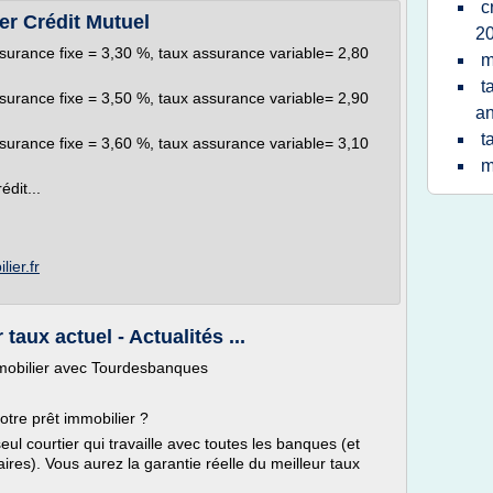
c
r Crédit Mutuel
20
surance fixe = 3,30 %, taux assurance variable= 2,80
m
t
surance fixe = 3,50 %, taux assurance variable= 2,90
a
t
surance fixe = 3,60 %, taux assurance variable= 3,10
m
dit...
ier.fr
 taux actuel - Actualités ...
immobilier avec Tourdesbanques
otre prêt immobilier ?
ul courtier qui travaille avec toutes les banques (et
res). Vous aurez la garantie réelle du meilleur taux