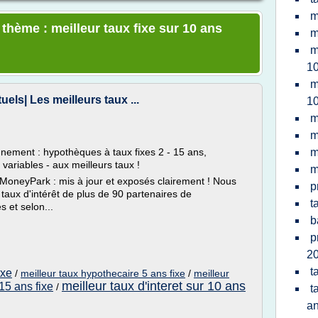
m
 thème : meilleur taux fixe sur 10 ans
m
m
10
m
els| Les meilleurs taux ...
10
m
m
nnement : hypothèques à taux fixes 2 - 15 ans,
m
ariables - aux meilleurs taux !
m
 MoneyPark : mis à jour et exposés clairement ! Nous
p
 taux d'intérêt de plus de 90 partenaires de
t
 et selon...
b
p
20
t
ixe
/
meilleur taux hypothecaire 5 ans fixe
/
meilleur
meilleur taux d'interet sur 10 ans
15 ans fixe
/
t
a