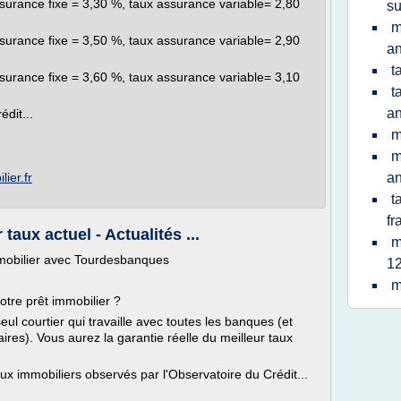
surance fixe = 3,30 %, taux assurance variable= 2,80
su
m
surance fixe = 3,50 %, taux assurance variable= 2,90
a
t
surance fixe = 3,60 %, taux assurance variable= 3,10
t
a
dit...
m
m
ier.fr
a
t
fr
 taux actuel - Actualités ...
m
immobilier avec Tourdesbanques
12
m
otre prêt immobilier ?
ul courtier qui travaille avec toutes les banques (et
res). Vous aurez la garantie réelle du meilleur taux
ux immobiliers observés par l'Observatoire du Crédit...