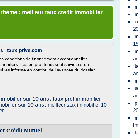
m
 thème : meilleur taux credit immobilier
m
c
20
m
15
s - taux-prive.com
m
a
 des conditions de financement exceptionnelles
mobiliers. Les emprunteurs sont suivis par un
t
ui les informe en continu de l'avancée du dossier....
a
m
t
a
immobilier sur 10 ans
taux pret immobilier
/
p
mobilier sur 10 ans
meilleur taux immobilier 10
/
er
20
m
im
r Crédit Mutuel
t