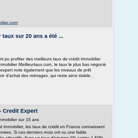
bilier.com
 taux sur 20 ans a été ...
t pu profiter des meilleurs taux de crédit immobilier
immobilier Meilleurtaux.com, le taux le plus bas négocié
'expert note également que les niveaux de prêt
ir d'achat des ménages, qui reste ainsi stable...
- Credit Expert
immobilier sur 15 ans
at immobilier, les taux de crédit en France connaissent
nnées. Si ces derniers mois ont vu une faible
rès attractifs. Avec un taux d'environ 1% contre 1,50%