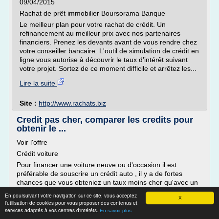
09/04/2015
Rachat de prêt immobilier Boursorama Banque
Le meilleur plan pour votre rachat de crédit. Un
refinancement au meilleur prix avec nos partenaires
financiers. Prenez les devants avant de vous rendre chez
votre conseiller bancaire. L'outil de simulation de crédit en
ligne vous autorise à découvrir le taux d'intérêt suivant
votre projet. Sortez de ce moment difficile et arrêtez les...
Lire la suite
Site :
http://www.rachats.biz
Credit pas cher, comparer les credits pour
obtenir le ...
Voir l'offre
Crédit voiture
Pour financer une voiture neuve ou d'occasion il est
préférable de souscrire un crédit auto , il y a de fortes
chances que vous obteniez un taux moins cher qu'avec un
crédit à la consommation classique.
En poursuivant votre navigation sur ce site, vous acceptez
X
Crédit à la consommation
l'utilisation de cookies pour vous proposer des contenus et
services adaptés à vos centres d'intérêts.
En savoir plus
Le crédit, face à la demande les banques et organismes de