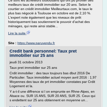
Ce sont les acheteurs toulousains qui ont pu profiter des
meilleurs taux de crédit immobilier sur 20 ans. Selon le
courtier en crédit immobilier Meilleurtaux.com, le taux le
plus bas négocié à Toulouse en octobre est de 2,10 %.
L'expert note également que les niveaux de prêt
historiquement bas soutiennent le pouvoir d'achat des
ménages, qui reste ainsi stable...
Lire la suite
Site :
https://www.paruvendu.fr
Credit bank personnel: Taux pret
immobilier sur 25 ans
jeudi 31 octobre 2013
Taux pret immobilier sur 25 ans
Crdit immobilier : des taux toujours bas dbut 2016 De
Particulier. Taux immobilier actuel moyen avril 2016 : 1,97
Moyennes des taux de prt immobilier constates par Crdit
Logement et la.
Y a-t-il une diffrence si l on emprunte en Rhne-Alpes, en
Alsace ou. SUR 15 ANS, SUR 20 ANS, SUR 25. Ceux qui
s endettent sur 25 ans obtiennent en moyenne un...