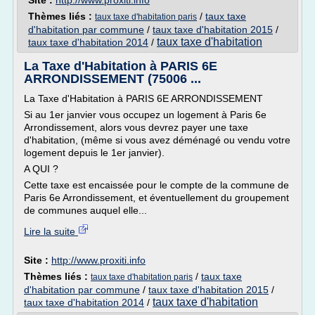
Site :
http://www.proxiti.info
Thèmes liés :
/
taux taxe
taux taxe d'habitation paris
d'habitation par commune
/
taux taxe d'habitation 2015
/
taux taxe d'habitation
taux taxe d'habitation 2014
/
La Taxe d'Habitation à PARIS 6E
ARRONDISSEMENT (75006 ...
La Taxe d'Habitation à PARIS 6E ARRONDISSEMENT
Si au 1er janvier vous occupez un logement à Paris 6e
Arrondissement, alors vous devrez payer une taxe
d'habitation, (même si vous avez déménagé ou vendu votre
logement depuis le 1er janvier).
A QUI ?
Cette taxe est encaissée pour le compte de la commune de
Paris 6e Arrondissement, et éventuellement du groupement
de communes auquel elle...
Lire la suite
Site :
http://www.proxiti.info
Thèmes liés :
/
taux taxe
taux taxe d'habitation paris
d'habitation par commune
/
taux taxe d'habitation 2015
/
taux taxe d'habitation
taux taxe d'habitation 2014
/