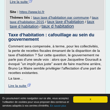
Lire la suite
Site :
https://www.lci.fr
Thèmes liés :
taux taxe d'habitation par commune
/
taux
taux taxe d'habitation
taux
taxe d'habitation 2015
/
/
taux d habitation
taxe d habitation
/
Taxe d'habitation : cafouillage au sein du
gouvernement
Comment sera compensée, à terme, pour les collectivités,
la perte de recettes fiscales émanant de la disparition de la
taxe d'habitation ? Sur cette question, le gouvernement ne
parle pas d'une seule voix : alors que Jacqueline Gourault a
évoqué "un impôt plus juste" avant de faire machine arrière,
Bruno Le Maire semble privilégier l'affectation d'une part de
recettes existantes.
La taxe...
Lire la suite
Site :
http://www.lagazettedescommunes.com
En poursuivant votre navigation sur ce site, vous acceptez
X
taux taxe d'habitation
taux taxe d
Thèmes liés :
/
l'utilisation de cookies pour vous proposer des contenus et
taux d habitation
services adaptés à vos centres d'intérêts.
habitation
/
/
taxe habitation taux
En savoir plus