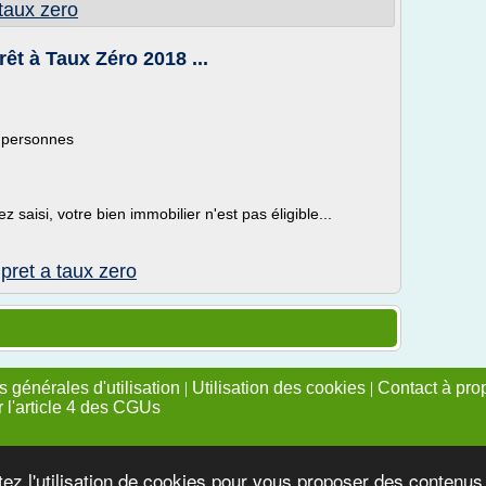
taux zero
êt à Taux Zéro 2018 ...
s personnes
saisi, votre bien immobilier n'est pas éligible...
ret a taux zero
 générales d'utilisation
|
Utilisation des cookies
|
Contact à pro
r l'article 4 des CGUs
tez l'utilisation de cookies pour vous proposer des contenu