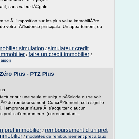
tif, sans valeur lÃ©gale.
mise Ã l'imposition sur les plus value immobiliÃ?re
te de votre rÃ©sidence principale. Un appartement, ou
obilier simulation
simulateur credit
/
immobilier
faire un credit immobilier
/
/
maison
éro Plus - PTZ Plus
lus
ectuer sur une seule et unique pÃ©riode ou se voir
rÃ© de remboursement. ConcrÃ?tement, cela signifie
, l'emprunteur n'aura Ã s'acquitter d'aucun
 profils d'emprunteurs (correspondant...
 pret immobilier
remboursement d un pret
/
mmobilier
/
modalites de remboursement pret a taux