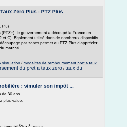
 Taux Zero Plus - PTZ Plus
 Plus
us (PTZ+), le gouvernement a découpé la France en
2 et C). Egalement utilisé dans de nombreux dispositifs
ce découpage par zones permet au PTZ Plus d'apprécier
 du marché...
o simulation
/
modalites de remboursement pret a taux
sement du pret a taux zero
taux du
/
bilière : simuler son impôt ...
s de 30 ans.
a plus-value.
lue immobiliÃ?re Ã payer.