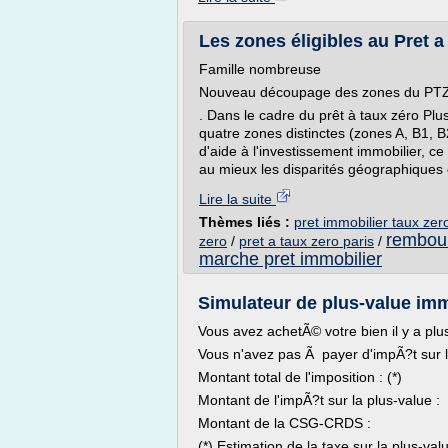
Les zones éligibles au Pret a
Famille nombreuse
Nouveau découpage des zones du PTZ
. Dans le cadre du prêt à taux zéro Pl
quatre zones distinctes (zones A, B1, B
d'aide à l'investissement immobilier, 
au mieux les disparités géographiques
Lire la suite
Thèmes liés :
pret immobilier taux zer
rembour
zero
/
pret a taux zero paris
/
marche pret immobilier
Simulateur de plus-value immo
Vous avez achetÃ© votre bien il y a plu
Vous n'avez pas Ã payer d'impÃ?t sur l
Montant total de l'imposition : (*)
Montant de l'impÃ?t sur la plus-value :
Montant de la CSG-CRDS :
(*) Estimation de la taxe sur la plus-va