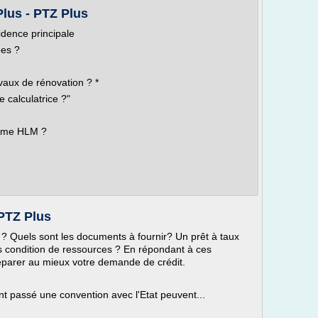
Plus - PTZ Plus
idence principale
ées ?
ravaux de rénovation ? *
e calculatrice ?"
nisme HLM ?
PTZ Plus
 ? Quels sont les documents à fournir? Un prêt à taux
ns condition de ressources ? En répondant à ces
éparer au mieux votre demande de crédit.
nt passé une convention avec l'Etat peuvent...