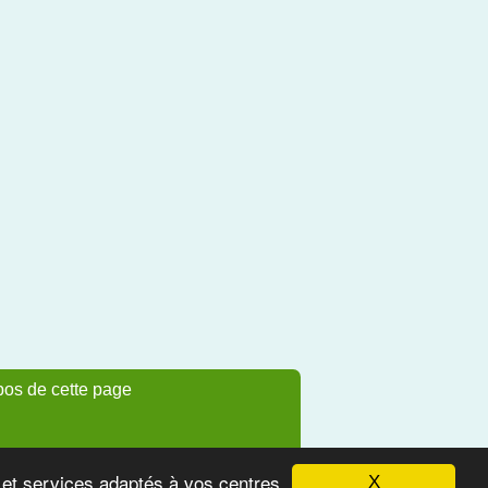
pos de cette page
s et services adaptés à vos centres
X