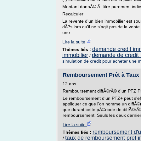
Montant donnÃ© Ã titre purement indica
Recalculer
La revente d'un bien immobilier est sou
dÃ?s lors qu'il ne s'agit pas de la ven
une...
Lire la suite
demande credit imm
Thèmes liés :
immobilier
demande de credit 
/
simulation de credit pour acheter une 
Remboursement Prêt à Taux Z
12 ans
Remboursement diffÃ©rÃ© d'un PTZ P
Le remboursement d'un PTZ+ peut s'eff
appliquer ce que l'on nomme un diffÃ©
que durant cette pÃ©riode de diffÃ©rÃ©
remboursement. Seuls les deux derniers
Lire la suite
remboursement d'un
Thèmes liés :
taux de remboursement pret i
/