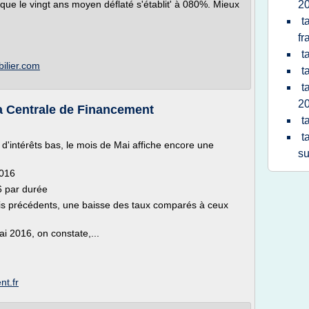
que le vingt ans moyen déflaté s'établit' à 080%. Mieux
2
t
fr
t
bilier.com
t
t
2
a Centrale de Financement
t
t
d'intérêts bas, le mois de Mai affiche encore une
su
2016
6 par durée
s précédents, une baisse des taux comparés à ceux
ai 2016, on constate,...
nt.fr