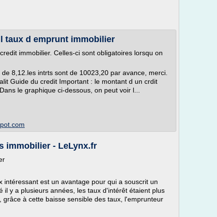
l taux d emprunt immobilier
credit immobilier. Celles-ci sont obligatoires lorsqu on
t de 8,12.les intrts sont de 10023,20 par avance, merci.
alit Guide du credit Important : le montant d un crdit
Dans le graphique ci-dessous, on peut voir l...
spot.com
s immobilier - LeLynx.fr
ier
x intéressant est un avantage pour qui a souscrit un
é il y a plusieurs années, les taux d'intérêt étaient plus
, grâce à cette baisse sensible des taux, l'emprunteur