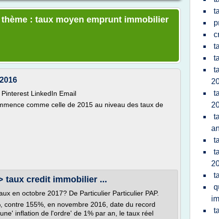
t
le thème : taux moyen emprunt immobilier
p
c
t
t
t
 2016
2
t
Pinterest LinkedIn Email
ommence comme celle de 2015 au niveau des taux de
2
t
a
t
t
2
t
 taux credit immobilier ...
q
taux en octobre 2017? De Particulier Particulier PAP.
im
%, contre 155%, en novembre 2016, date du record
t
ne' inflation de l'ordre' de 1% par an, le taux réel