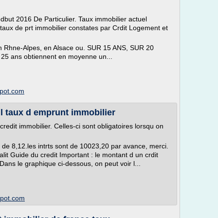
 dbut 2016 De Particulier. Taux immobilier actuel
aux de prt immobilier constates par Crdit Logement et
e en Rhne-Alpes, en Alsace ou. SUR 15 ANS, SUR 20
 25 ans obtiennent en moyenne un...
spot.com
l taux d emprunt immobilier
credit immobilier. Celles-ci sont obligatoires lorsqu on
t de 8,12.les intrts sont de 10023,20 par avance, merci.
alit Guide du credit Important : le montant d un crdit
Dans le graphique ci-dessous, on peut voir l...
spot.com