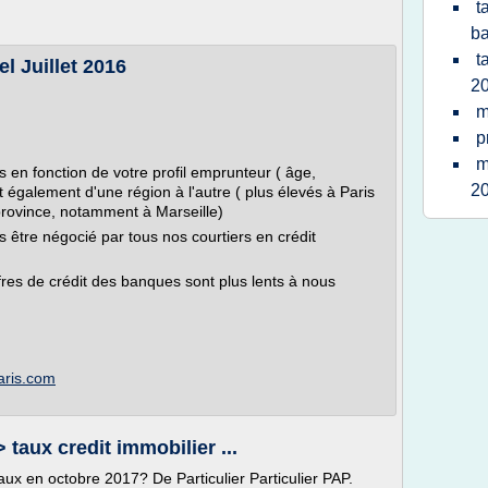
t
b
t
l Juillet 2016
2
m
p
m
 en fonction de votre profil emprunteur ( âge,
2
nt également d'une région à l'autre ( plus élevés à Paris
 province, notamment à Marseille)
us être négocié par tous nos courtiers en crédit
fres de crédit des banques sont plus lents à nous
paris.com
 taux credit immobilier ...
aux en octobre 2017? De Particulier Particulier PAP.