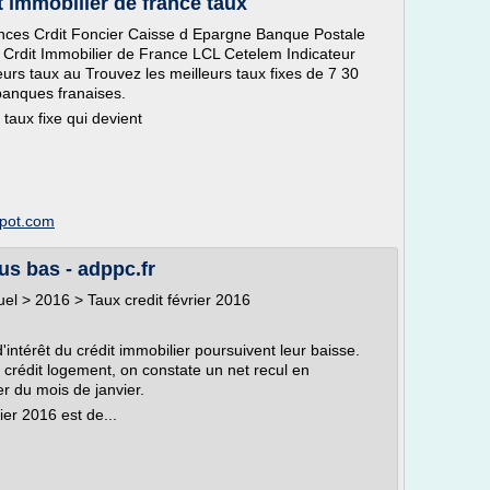
t immobilier de france taux
nances Crdit Foncier Caisse d Epargne Banque Postale
s Crdit Immobilier de France LCL Cetelem Indicateur
leurs taux au Trouvez les meilleurs taux fixes de 7 30
banques franaises.
taux fixe qui devient
spot.com
lus bas - adppc.fr
tuel > 2016 > Taux credit février 2016
'intérêt du crédit immobilier poursuivent leur baisse.
 crédit logement, on constate un net recul en
r du mois de janvier.
ier 2016 est de...