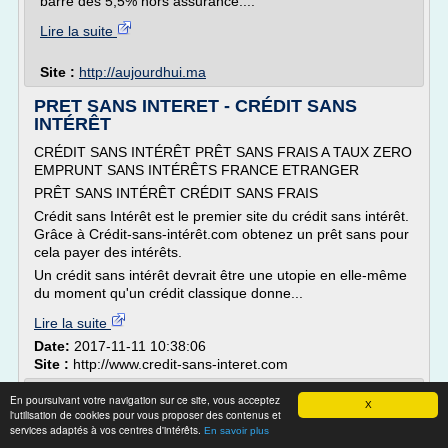
barre des 5,5% hors assurance....
Lire la suite
Site :
http://aujourdhui.ma
PRET SANS INTERET - CRÉDIT SANS
INTÉRÊT
CRÉDIT SANS INTÉRÊT PRÊT SANS FRAIS A TAUX ZERO
EMPRUNT SANS INTÉRÊTS FRANCE ETRANGER
PRÊT SANS INTÉRÊT CRÉDIT SANS FRAIS
Crédit sans Intérêt est le premier site du crédit sans intérêt.
Grâce à Crédit-sans-intérêt.com obtenez un prêt sans pour
cela payer des intérêts.
Un crédit sans intérêt devrait être une utopie en elle-même
du moment qu'un crédit classique donne...
Lire la suite
Date:
2017-11-11 10:38:06
Site :
http://www.credit-sans-interet.com
Economie suisse 2016: une année de taux
En poursuivant votre navigation sur ce site, vous acceptez
X
négatifs - Credit ...
l'utilisation de cookies pour vous proposer des contenus et
services adaptés à vos centres d'intérêts.
En savoir plus
Envoyer par e-mail Partager sur Facebook Tweeter cette