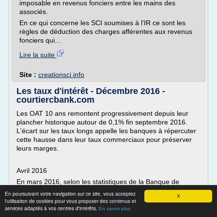
imposable en revenus fonciers entre les mains des
associés.
En ce qui concerne les SCI soumises à l'IR ce sont les
règles de déduction des charges afférentes aux revenus
fonciers qui...
Lire la suite
Site :
creationsci.info
Les taux d'intérêt - Décembre 2016 -
courtiercbank.com
Les OAT 10 ans remontent progressivement depuis leur
plancher historique autour de 0,1% fin septembre 2016.
L'écart sur les taux longs appelle les banques à répercuter
cette hausse dans leur taux commerciaux pour préserver
leurs marges.
Avril 2016
En mars 2016, selon les statistiques de la Banque de
France, la demande de crédits des entreprises progresse à
En poursuivant votre navigation sur ce site, vous acceptez
X
nouveau pour financer notamment...
l'utilisation de cookies pour vous proposer des contenus et
services adaptés à vos centres d'intérêts.
En savoir plus
Lire la suite