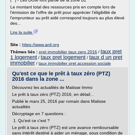
(**) - Les DOM font partie de la zone B1
Le montant total des ressources pris en compte lors de
l'émission de l'offre de prêt pour apprécier l'éligibilité de
l'emprunteur au prêt aidé correspond toujours au plus élevé
des...
Lire la suite
Site :
https://www.anil.org
taux pret
Thèmes liés :
pret immobilier taux zero 2016
/
1 logement
taux pret logement
taux d un pret
/
/
immobilier
/
taux immobilier pret accession sociale
Qu'est ce que le prêt à taux zéro (PTZ)
2016 dans la zone ...
Découvrez les actualités de Matisse Immo
Le prêt à taux zéro (PTZ) 2016, en détail...
Publié le mars 25, 2016 par romain dans Matisse
actualités
Décryptage en 7 questions :
1. Qu'est ce c'est ?
Le prêt à taux zéro (PTZ) est une avance remboursable
sans intérêt destiné à aider un ménage, sous condition de