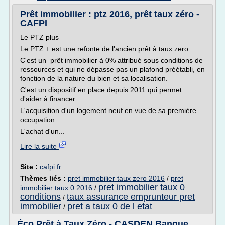
Prêt immobilier : ptz 2016, prêt taux zéro -
CAFPI
Le PTZ plus
Le PTZ + est une refonte de l'ancien prêt à taux zero.
C'est un prêt immobilier à 0% attribué sous conditions de
ressources et qui ne dépasse pas un plafond préétabli, en
fonction de la nature du bien et sa localisation.
C'est un dispositif en place depuis 2011 qui permet
d'aider à financer :
L'acquisition d'un logement neuf en vue de sa première
occupation
L'achat d'un...
Lire la suite
Site :
cafpi.fr
Thèmes liés :
pret immobilier taux zero 2016
/
pret
pret immobilier taux 0
immobilier taux 0 2016
/
conditions
taux assurance emprunteur pret
/
immobilier
pret a taux 0 de l etat
/
Éco Prêt à Taux Zéro - CASDEN Banque