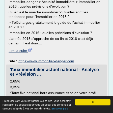
Immobilier-danger > Actualité immobilière > Immobilier en
2016 : quelles prévisions d'évolution ?
Où en est le marché immobilier ? Quelles sont les
tendances pour l'immobilier en 2018 ?
> Téléchargez gratuitement le guide de l'achat immobilier
en 2018 !
Immobilier en 2016 : quelles prévisions d'évolution ?
L'année 2015 s'approche de sa fin et 2016 c'est déjà
demain. Il est donc...
Lire la suite
Site :
https://www.immobilier-danger.com
Taux immobilier actuel national - Analyse
et Prévision ...
2,65%
3,35%
*Taux fixe national hors assurance et selon votre profil.
Taux actualisés au 24/06/2018 par Empruntis.com. Taux
En poursuivant votre navigation sur ce site, vous acceptez
comparés par rapport au 14/05/2018
X
l'utilisation de cookies pour vous proposer des contenus et
Notre analyse nationale des meilleurs taux immobiliers
services adaptés à vos centres d'intérêts.
En savoir plus