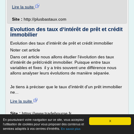
Lire la suite
Site :
http://plusbastaux.com
Evolution des taux d’intérêt de prêt et crédit
immobilier
Evolution des taux d'intérêt de prêt et crédit immobilier
Noter cet article
Dans cet article nous allons étudier l'évolution des taux
d'intérêt de prêt/crédit immobilier. Puisque entre taux
variables et fixes il y a très souvent une différence nous
allons analyser leurs évolutions de manière séparée.
Je tiens à préciser que le taux d'intérêt d'un prêt immobilier
ne...
Lire la suite
Site :
https://www.tradebourse.fr
En poursuivant votre navigation sur ce site, vous acceptez
X
Crédit immobilier: taux d'intérêt variable ...
l'utilisation de cookies pour vous proposer des contenus et
services adaptés à vos centres d'intérêts.
En savoir plus
Le taux variable est moins répandu que le taux fixe en