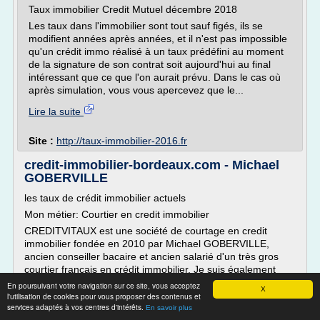
Taux immobilier Credit Mutuel décembre 2018
Les taux dans l'immobilier sont tout sauf figés, ils se
modifient années après années, et il n'est pas impossible
qu'un crédit immo réalisé à un taux prédéfini au moment
de la signature de son contrat soit aujourd'hui au final
intéressant que ce que l'on aurait prévu. Dans le cas où
après simulation, vous vous apercevez que le...
Lire la suite
Site :
http://taux-immobilier-2016.fr
credit-immobilier-bordeaux.com - Michael
GOBERVILLE
les taux de crédit immobilier actuels
Mon métier: Courtier en credit immobilier
CREDITVITAUX est une société de courtage en credit
immobilier fondée en 2010 par Michael GOBERVILLE,
ancien conseiller bacaire et ancien salarié d'un très gros
courtier français en crédit immobilier. Je suis également
courtier en assurance de pret immobilier et courtier en
En poursuivant votre navigation sur ce site, vous acceptez
X
rachat de credit immobilier à...
l'utilisation de cookies pour vous proposer des contenus et
services adaptés à vos centres d'intérêts.
En savoir plus
Lire la suite