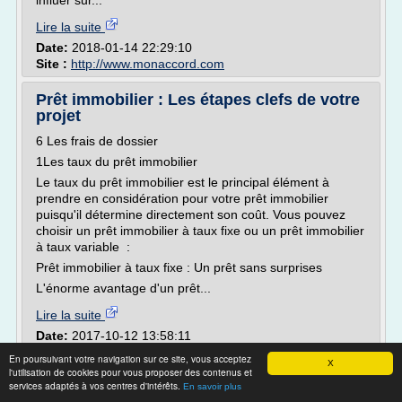
influer sur...
Lire la suite
Date:
2018-01-14 22:29:10
Site :
http://www.monaccord.com
Prêt immobilier : Les étapes clefs de votre
projet
6 Les frais de dossier
1Les taux du prêt immobilier
Le taux du prêt immobilier est le principal élément à
prendre en considération pour votre prêt immobilier
puisqu'il détermine directement son coût. Vous pouvez
choisir un prêt immobilier à taux fixe ou un prêt immobilier
à taux variable :
Prêt immobilier à taux fixe : Un prêt sans surprises
L'énorme avantage d'un prêt...
Lire la suite
Date:
2017-10-12 13:58:11
Site :
cyberpret.com
En poursuivant votre navigation sur ce site, vous acceptez
X
l'utilisation de cookies pour vous proposer des contenus et
Obtenir un prêt immobilier à taux zéro (PTZ
services adaptés à vos centres d'intérêts.
En savoir plus
plus) en 2018