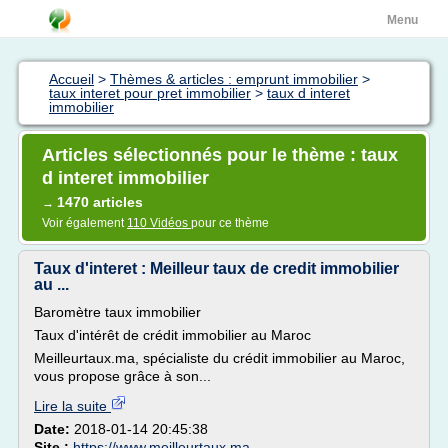
Menu
Accueil
>
Thèmes & articles : emprunt immobilier
>
taux interet pour pret immobilier
>
taux d interet
immobilier
Articles sélectionnés pour le thème : taux
d interet immobilier
1470 articles
→
Voir également
110 Vidéos
pour ce thème
Taux d'interet : Meilleur taux de credit immobilier
au ...
Baromètre taux immobilier
Taux d'intérêt de crédit immobilier au Maroc
Meilleurtaux.ma, spécialiste du crédit immobilier au Maroc,
vous propose grâce à son...
Lire la suite
Date:
2018-01-14 20:45:38
Site :
https://www.meilleurtaux.ma