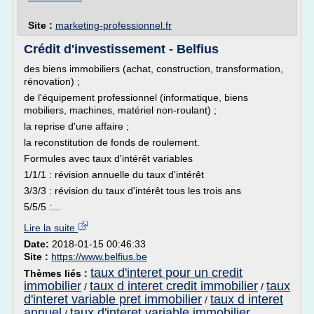
Site :
marketing-professionnel.fr
Crédit d'investissement - Belfius
des biens immobiliers (achat, construction, transformation,
rénovation) ;
de l'équipement professionnel (informatique, biens
mobiliers, machines, matériel non-roulant) ;
la reprise d'une affaire ;
la reconstitution de fonds de roulement.
Formules avec taux d'intérêt variables
1/1/1 : révision annuelle du taux d'intérêt
3/3/3 : révision du taux d'intérêt tous les trois ans
5/5/5 :...
Lire la suite
Date:
2018-01-15 00:46:33
Site :
https://www.belfius.be
taux d'interet pour un credit
Thèmes liés :
immobilier
taux d interet credit immobilier
taux
/
/
d'interet variable pret immobilier
taux d interet
/
annuel
taux d'interet variable immobilier
/