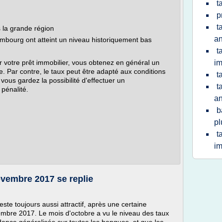
t
p
t
 la grande région
a
mbourg ont atteint un niveau historiquement bas
t
r votre prêt immobilier, vous obtenez en général un
im
e. Par contre, le taux peut être adapté aux conditions
t
ous gardez la possibilité d'effectuer un
t
pénalité.
a
b
pl
t
im
ovembre 2017 se replie
este toujours aussi attractif, après une certaine
ptembre 2017. Le mois d'octobre a vu le niveau des taux