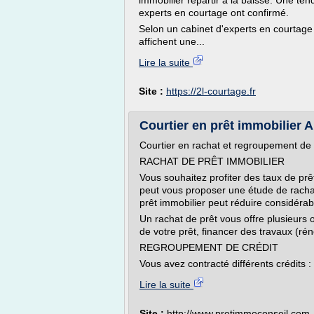
immobilier repartir à la baisse. Une te
experts en courtage ont confirmé.
Selon un cabinet d'experts en courtage
affichent une...
Lire la suite
Site :
https://2l-courtage.fr
Courtier en prêt immobilier Ai
Courtier en rachat et regroupement de 
RACHAT DE PRÊT IMMOBILIER
Vous souhaitez profiter des taux de pr
peut vous proposer une étude de rachat
prêt immobilier peut réduire considérabl
Un rachat de prêt vous offre plusieurs 
de votre prêt, financer des travaux (rén
REGROUPEMENT DE CRÉDIT
Vous avez contracté différents crédits : 
Lire la suite
Site :
http://www.pretimmoconseil.com