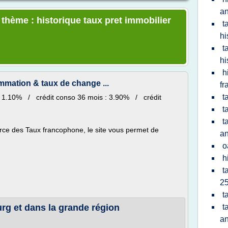
a
 thème : historique taux pret immobilier
t
hi
t
hi
h
mmation & taux de change ...
fr
t
s : 1.10% / crédit conso 36 mois : 3.90% / crédit
t
t
rce des Taux francophone, le site vous permet de
a
o
h
t
25
t
rg et dans la grande région
t
a