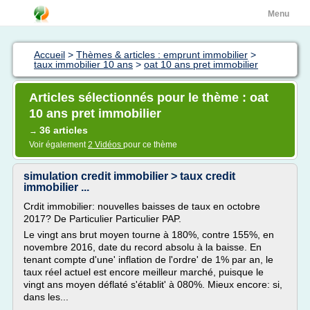
Menu
Accueil
>
Thèmes & articles : emprunt immobilier
>
taux immobilier 10 ans
>
oat 10 ans pret immobilier
Articles sélectionnés pour le thème : oat
10 ans pret immobilier
36 articles
→
Voir également
2 Vidéos
pour ce thème
simulation credit immobilier > taux credit
immobilier ...
Crdit immobilier: nouvelles baisses de taux en octobre
2017? De Particulier Particulier PAP.
Le vingt ans brut moyen tourne à 180%, contre 155%, en
novembre 2016, date du record absolu à la baisse. En
tenant compte d'une' inflation de l'ordre' de 1% par an, le
taux réel actuel est encore meilleur marché, puisque le
vingt ans moyen déflaté s'établit' à 080%. Mieux encore: si,
dans les...