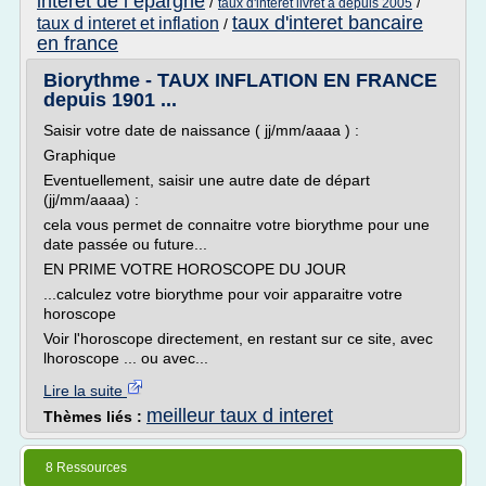
interet de l epargne
/
/
taux d'interet livret a depuis 2005
taux d'interet bancaire
taux d interet et inflation
/
en france
Biorythme - TAUX INFLATION EN FRANCE
depuis 1901 ...
Saisir votre date de naissance ( jj/mm/aaaa ) :
Graphique
Eventuellement, saisir une autre date de départ
(jj/mm/aaaa) :
cela vous permet de connaitre votre biorythme pour une
date passée ou future...
EN PRIME VOTRE HOROSCOPE DU JOUR
...calculez votre biorythme pour voir apparaitre votre
horoscope
Voir l'horoscope directement, en restant sur ce site, avec
lhoroscope ... ou avec...
Lire la suite
meilleur taux d interet
Thèmes liés :
8 Ressources