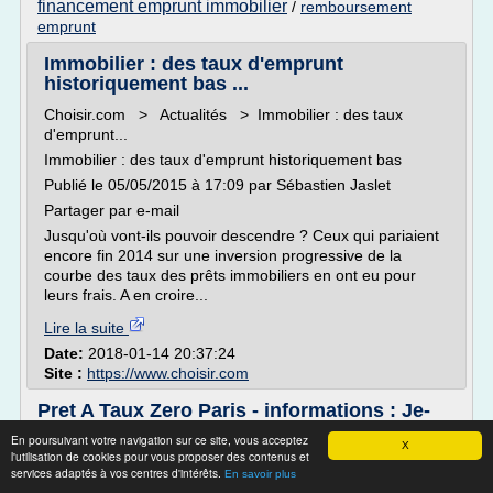
financement emprunt immobilier
/
remboursement
emprunt
Immobilier : des taux d'emprunt
historiquement bas ...
Choisir.com > Actualités > Immobilier : des taux
d'emprunt...
Immobilier : des taux d'emprunt historiquement bas
Publié le 05/05/2015 à 17:09 par Sébastien Jaslet
Partager par e-mail
Jusqu'où vont-ils pouvoir descendre ? Ceux qui pariaient
encore fin 2014 sur une inversion progressive de la
courbe des taux des prêts immobiliers en ont eu pour
leurs frais. A en croire...
Lire la suite
Date:
2018-01-14 20:37:24
Site :
https://www.choisir.com
Pret A Taux Zero Paris - informations : Je-
Cherche.info
En poursuivant votre navigation sur ce site, vous acceptez
X
l'utilisation de cookies pour vous proposer des contenus et
Pret A Taux Zero Paris
services adaptés à vos centres d'intérêts.
En savoir plus
Page 1/1 (Temps écoulé: 2.4237)