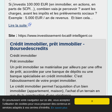
Si j'investis 100.000 EUR (en immobilier, en actions, en
parts de SCPI...), combien vais-je percevoir ? avant les
charges, avant les impôts et les prélèvements sociaux ?
Exemple : 5.000 EUR / an de revenus. Et bien cela...
Lire la suite
Site :
https://www.investissement-locatif-intelligent.co
Crédit immobilier, prêt immobilier -
Boursedescredits
Crédit immobilier
Prêt immobilier
Un prêt immobilier se matérialise par ailleurs par une offre
de prêt, accordée par une banque de dépôts ou une
banque spécialisée en crédit immobilier. C'est
l'aboutissement de votre projet immobilier.
Le crédit immobilier permet l'acquisition d'un bien
immobilier (appartement, maison), l'achat d'un terrain en
vue de la construction d'une résidence...
En poursuivant votre navigation sur ce site, vous acceptez
X
Lire la suite
l'utilisation de cookies pour vous proposer des contenus et
services adaptés à vos centres d'intérêts.
En savoir plus